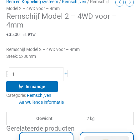
Rem en Koppeling systeem
/
Remschijven
/ Remschijf
Model 2 – 4WD voor – 4mm
Remschijf Model 2 – 4WD voor –
4mm
€
35,00
incl. BTW
Remschijf Model 2 – 4WD voor – 4mm
Steek: 5x80mm
+
-
In mandje
Categorie:
Remschijven
Aanvullende informatie
Gewicht
2 kg
Gerelateerde producten