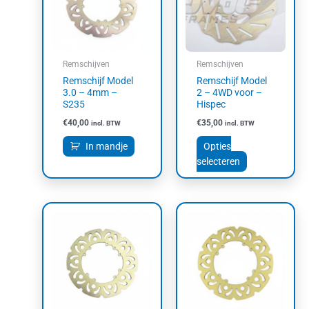
variaties.
Deze
optie
kan
Remschijven
Remschijven
gekozen
Remschijf Model
Remschijf Model
worden
3.0 – 4mm –
2 – 4WD voor –
op
S235
Hispec
de
€
40,00
€
35,00
incl. BTW
incl. BTW
productpagin
In mandje
Opties
selecteren