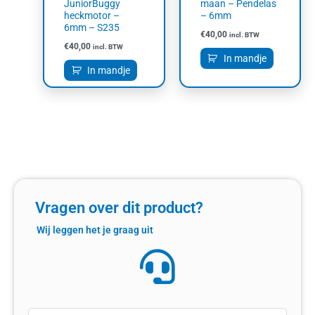
JuniorBuggy
maan – Pendelas
heckmotor –
– 6mm
6mm – S235
€
40,00
incl. BTW
€
40,00
incl. BTW
In mandje
In mandje
Vragen over dit product?
Wij leggen het je graag uit