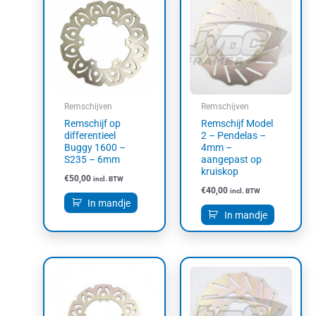
Remschijven
Remschijven
Remschijf op
Remschijf Model
differentieel
2 – Pendelas –
Buggy 1600 –
4mm –
S235 – 6mm
aangepast op
kruiskop
€
50,00
incl. BTW
€
40,00
incl. BTW
In mandje
In mandje
Dit
product
heeft
meerdere