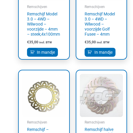
Remschijven
Remschijven
Remschijf Model
Remschijf Model
3.0 – 4WD –
3.0 – 4WD –
Wilwood –
Wilwood –
voorzijde – 4mm
voorzijde Golf
– steek;4x100mm
Fusee – 4mm
€
35,00
€
35,00
incl. BTW
incl. BTW
In mandje
In mandje
Remschijven
Remschijven
Remschijf –
Remschijf halve