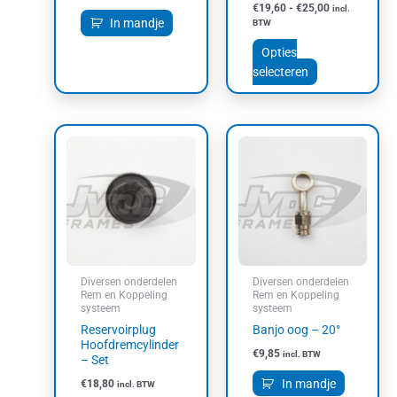
€
19,60
-
€
25,00
incl.
In mandje
BTW
Opties
selecteren
Diversen onderdelen
Diversen onderdelen
Rem en Koppeling
Rem en Koppeling
systeem
systeem
Reservoirplug
Banjo oog – 20°
Hoofdremcylinder
€
9,85
incl. BTW
– Set
In mandje
€
18,80
incl. BTW