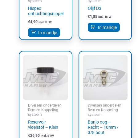
systeem
systeem
Hispec
Olijf D3
ontluchtingsnippel
€
1,85
incl. BTW
€
4,90
incl. BTW
In mandje
In mandje
Prijsklasse:
Dit
€19,60
product
tot
heeft
€25,00
meerdere
variaties.
Deze
optie
kan
Diversen onderdelen
Diversen onderdelen
gekozen
Rem en Koppeling
Rem en Koppeling
systeem
systeem
worden
Reservoir
Banjo oog –
op
vloeistof – Klein
Recht – 10mm /
de
3/8 bout
productpagin
€
26,90
incl. BTW