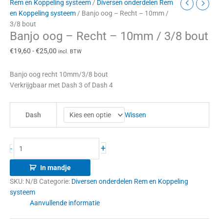
Rem en Koppeling systeem
/
Diversen onderdelen Rem
en Koppeling systeem
/ Banjo oog – Recht – 10mm /
3/8 bout
Banjo oog – Recht – 10mm / 3/8 bout
€
19,60
-
€
25,00
incl. BTW
Banjo oog recht 10mm/3/8 bout
Verkrijgbaar met Dash 3 of Dash 4
Wissen
Dash
+
-
In mandje
SKU:
N/B
Categorie:
Diversen onderdelen Rem en Koppeling
systeem
Aanvullende informatie