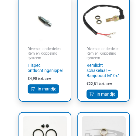
Diversen onderdelen
Diversen onderdelen
Rem en Koppeling
Rem en Koppeling
systeem
systeem
Hispec
Remlicht
ontluchtingsnippel
schakelaar –
Banjobout M10x1
€
4,90
incl. BTW
€
22,81
incl. BTW
In mandje
In mandje