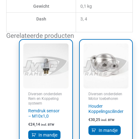
Gewicht
0,1 kg
Dash
3, 4
Gerelateerde producten
Diversen onderdelen
Diversen onderdelen
Rem en Koppeling
Motor toebehoren
systeem
Houder
Remdruk sensor
Koppelingscilinder
– M10x1,0
€
30,25
incl. BTW
€
24,14
incl. BTW
In mandje
In mandje