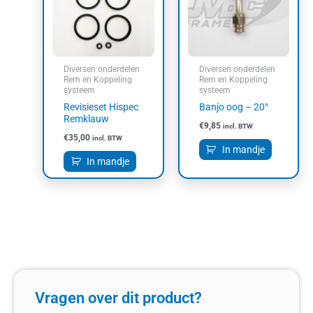
Diversen onderdelen
Diversen onderdelen
Rem en Koppeling
Rem en Koppeling
systeem
systeem
Revisieset Hispec
Banjo oog – 20°
Remklauw
€
9,85
incl. BTW
€
35,00
incl. BTW
In mandje
In mandje
Vragen over dit product?