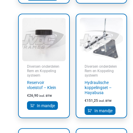
Diversen onderdelen
Diversen onderdelen
Rem en Koppeling
Rem en Koppeling
systeem
systeem
Reservoir
Hydraulische
vloeistof – Klein
koppelingset –
Hayabusa
€
26,90
incl. BTW
€
151,25
incl. BTW
In mandje
In mandje