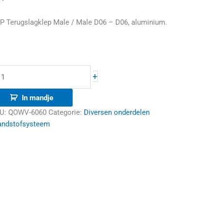
06
P Terugslagklep Male / Male D06 – D06, aluminium.
antal
+
In mandje
U:
QOWV-6060
Categorie:
Diversen onderdelen
andstofsysteem