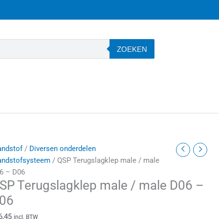
ZOEKEN
SP
andstof
/
Diversen onderdelen
erugslagklep
andstofsysteem
/ QSP Terugslagklep male / male
ale
6 – D06
SP Terugslagklep male / male D06 –
ale
06
06
6,45
incl. BTW