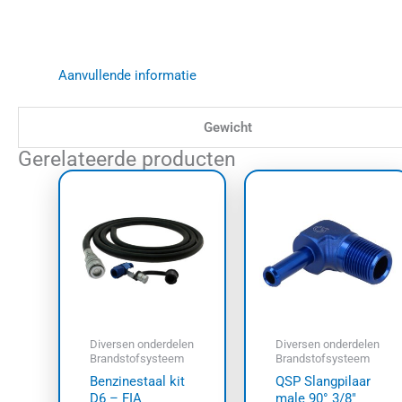
Aanvullende informatie
Gewicht
Gerelateerde producten
Dit
prod
heef
meer
varia
Dez
opti
kan
Diversen onderdelen
Diversen onderdelen
geko
Brandstofsysteem
Brandstofsysteem
wor
Benzinestaal kit
QSP Slangpilaar
op
D6 – FIA
male 90° 3/8″