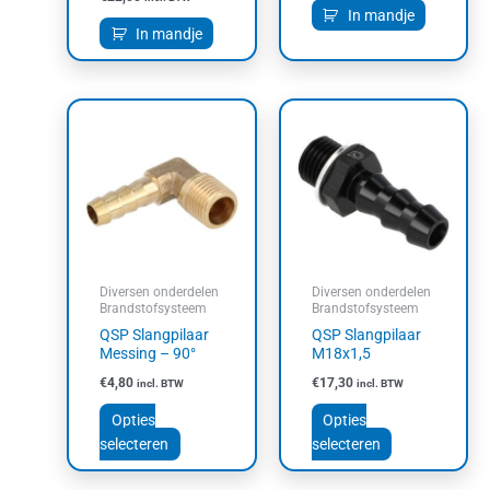
In mandje
In mandje
Dit
Dit
product
product
heeft
heeft
meerdere
meerdere
variaties.
variaties.
Deze
Deze
optie
optie
kan
kan
Diversen onderdelen
Diversen onderdelen
gekozen
gekozen
Brandstofsysteem
Brandstofsysteem
worden
worden
QSP Slangpilaar
QSP Slangpilaar
op
op
Messing – 90°
M18x1,5
de
de
€
4,80
€
17,30
incl. BTW
incl. BTW
productpagina
productpagin
Opties
Opties
selecteren
selecteren