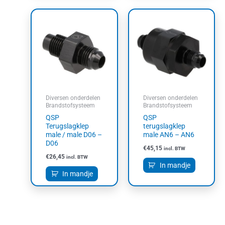
Diversen onderdelen
Diversen onderdelen
Brandstofsysteem
Brandstofsysteem
QSP
QSP
Terugslagklep
terugslagklep
male / male D06 –
male AN6 – AN6
D06
€
45,15
incl. BTW
€
26,45
incl. BTW
In mandje
In mandje