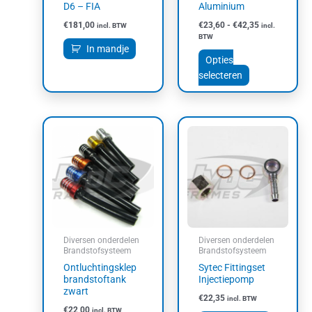
op
D6 – FIA
Aluminium
de
€
181,00
€
23,60
-
€
42,35
incl. BTW
incl.
productpagin
BTW
In mandje
Opties
selecteren
Diversen onderdelen
Diversen onderdelen
Brandstofsysteem
Brandstofsysteem
Ontluchtingsklep
Sytec Fittingset
brandstoftank
Injectiepomp
zwart
€
22,35
incl. BTW
€
22,00
incl. BTW