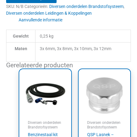
SKU:
N/B
Categorieën:
Diversen onderdelen Brandstofsysteem
,
Diversen onderdelen Leidingen & Koppelingen
Aanvullende informatie
Gewicht
0,25 kg
Maten
3x 6mm, 3x 8mm, 3x 10mm, 3x 12mm
Gerelateerde producten
Prijsklasse:
Dit
€23,60
product
tot
heeft
€42,35
meerdere
variaties.
Deze
optie
kan
Diversen onderdelen
Diversen onderdelen
gekozen
Brandstofsysteem
Brandstofsysteem
worden
Benzinestaal kit
QSP Lasnek –