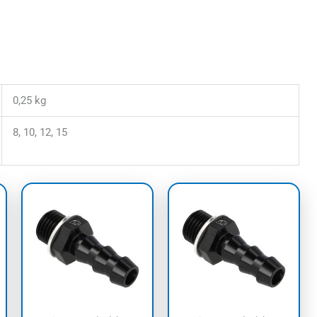
0,25 kg
8, 10, 12, 15
Dit
Dit
product
product
heeft
heeft
meerdere
meerdere
variaties.
variaties.
Deze
Deze
optie
optie
kan
kan