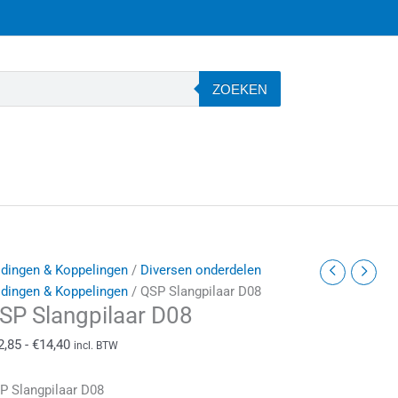
ZOEKEN
SP
Prijsklasse:
idingen & Koppelingen
/
Diversen onderdelen
langpilaar
€12,85
idingen & Koppelingen
/ QSP Slangpilaar D08
SP Slangpilaar D08
08
tot
antal
€14,40
2,85
-
€
14,40
incl. BTW
P Slangpilaar D08