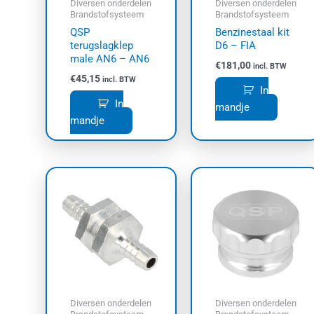
Diversen onderdelen
Diversen onderdelen
Brandstofsysteem
Brandstofsysteem
QSP
Benzinestaal kit
terugslagklep
D6 – FIA
male AN6 – AN6
€
181,00
incl. BTW
€
45,15
incl. BTW
In
In
mandje
mandje
Prijskl
Dit
Dit
€23,60
product
prod
tot
heeft
€42,35
heef
meerdere
meer
variaties.
varia
Deze
Dez
optie
opti
kan
kan
Diversen onderdelen
Diversen onderdelen
gekozen
geko