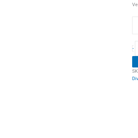
Ve
-
SK
Di