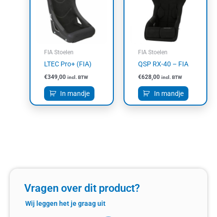
FIA Stoelen
FIA Stoelen
LTEC Pro+ (FIA)
QSP RX-40 – FIA
€
349,00
€
628,00
incl. BTW
incl. BTW
In mandje
In mandje
Vragen over dit product?
Wij leggen het je graag uit