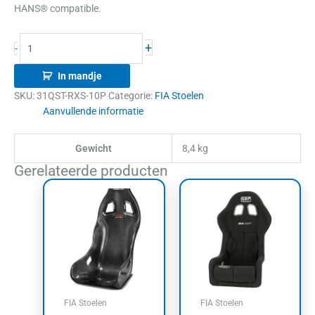
HANS® compatible.
+
-
In mandje
SKU:
31QST-RXS-10P
Categorie:
FIA Stoelen
Aanvullende informatie
Gewicht
8,4 kg
Gerelateerde producten
FIA Stoelen
FIA Stoelen