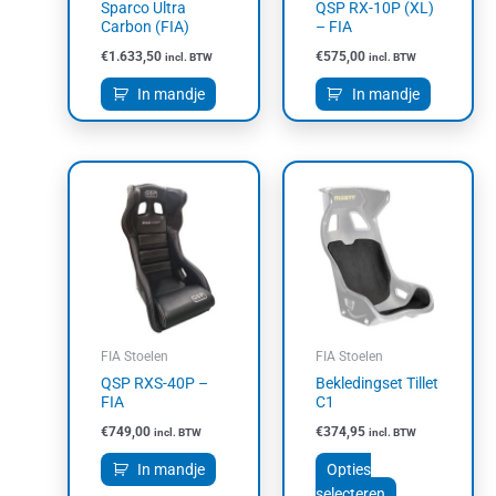
Sparco Ultra
QSP RX-10P (XL)
Carbon (FIA)
– FIA
€
1.633,50
€
575,00
incl. BTW
incl. BTW
In mandje
In mandje
Dit
product
heeft
meerdere
variaties.
Deze
optie
kan
FIA Stoelen
FIA Stoelen
gekozen
QSP RXS-40P –
Bekledingset Tillet
worden
FIA
C1
op
€
749,00
€
374,95
incl. BTW
incl. BTW
de
productpagin
In mandje
Opties
selecteren