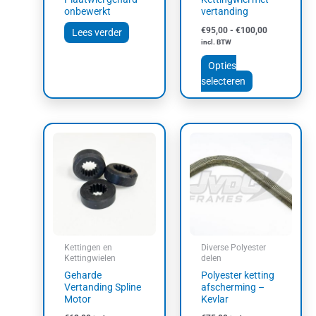
op
onbewerkt
vertanding
de
€
95,00
-
€
100,00
Lees verder
productpagin
incl. BTW
Opties
selecteren
Dit
product
heeft
meerdere
variaties.
Deze
optie
kan
Kettingen en
Diverse Polyester
gekozen
Kettingwielen
delen
worden
Geharde
Polyester ketting
op
Vertanding Spline
afscherming –
Motor
Kevlar
de