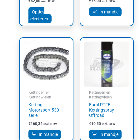
productpagina
€
62,00
€
75,00
incl. BTW
incl. BTW
Opties
In mandje
selecteren
Kettingen en
Kettingen en
Kettingwielen
Kettingwielen
Ketting
Eurol PTFE
Motorsport 530-
Kettingspray
serie
Offroad
€
160,34
€
10,50
incl. BTW
incl. BTW
In mandje
In mandje