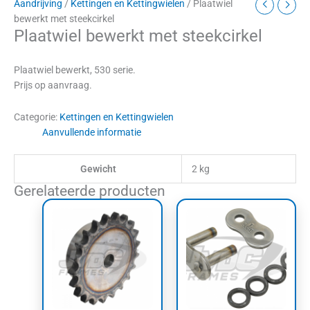
Aandrijving
/
Kettingen en Kettingwielen
/ Plaatwiel
bewerkt met steekcirkel
Plaatwiel bewerkt met steekcirkel
Plaatwiel bewerkt, 530 serie.
Prijs op aanvraag.
Categorie:
Kettingen en Kettingwielen
Aanvullende informatie
Gewicht
2 kg
Gerelateerde producten
Prijsklasse:
Dit
€12,00
product
tot
heeft
€25,00
meerdere
variaties.
Deze
optie