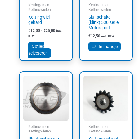
kan
Kettingen en
Kettingen en
gekozen
Kettingwielen
Kettingwielen
worden
Kettingwiel
Sluitschakel
op
gehard
(klink) 530 serie
Motorsport
de
€
12,00
-
€
25,00
incl.
productpagina
€
12,50
BTW
incl. BTW
Opties
In mandje
selecteren
Prijsklasse:
Dit
€95,00
product
tot
heeft
€100,00
meerdere
variaties.
Deze
optie
kan
Kettingen en
Kettingen en
gekozen
Kettingwielen
Kettingwielen
worden
Plaatwiel gehard
Kettingwiel met