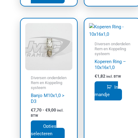
Prijsklasse:
Dit
€7,70
product
tot
€9,00
heeft
meerdere
Diversen onderdelen
Rem en Koppeling
variaties.
systeem
Deze
Koperen Ring –
optie
10x16x1,0
kan
€
1,82
incl. BTW
Diversen onderdelen
gekozen
Rem en Koppeling
In
systeem
worden
mandje
Banjo M10x1,0 >
op
D3
de
€
7,70
-
€
9,00
productpagina
incl.
BTW
Opties
selecteren