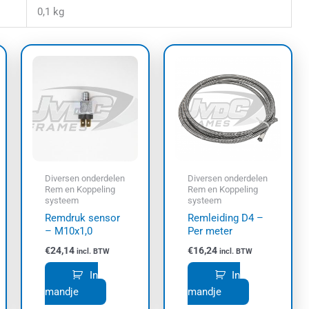
0,1 kg
Diversen onderdelen
Diversen onderdelen
Rem en Koppeling
Rem en Koppeling
systeem
systeem
Remdruk sensor
Remleiding D4 –
– M10x1,0
Per meter
€
24,14
€
16,24
incl. BTW
incl. BTW
In
In
mandje
mandje