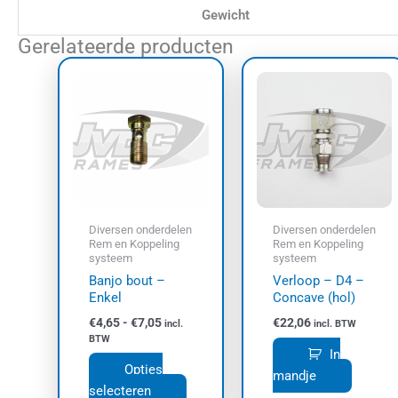
Gewicht
Gerelateerde producten
Prijsklasse:
Dit
€4,65
product
tot
€7,05
heeft
meerdere
variaties.
Deze
optie
kan
Diversen onderdelen
Diversen onderdelen
gekozen
Rem en Koppeling
Rem en Koppeling
systeem
systeem
worden
Banjo bout –
Verloop – D4 –
op
Enkel
Concave (hol)
de
€
4,65
-
€
7,05
€
22,06
productpagina
incl.
incl. BTW
BTW
In
Opties
mandje
selecteren