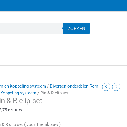
ZOEKEN
in
m en Koppeling systeem
/
Diversen onderdelen Rem
 Koppeling systeem
/ Pin & R clip set
in & R clip set
lip
8,75
incl. BTW
et
antal
n & R clip set ( voor 1 remklauw )