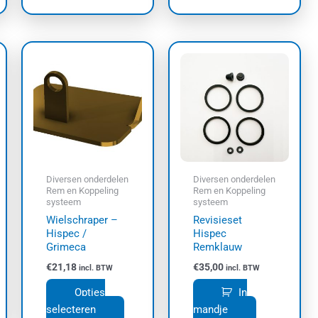
Dit
product
heeft
meerdere
variaties.
Deze
optie
kan
Diversen onderdelen
Diversen onderdelen
gekozen
Rem en Koppeling
Rem en Koppeling
systeem
systeem
worden
Wielschraper –
Revisieset
op
Hispec /
Hispec
de
Grimeca
Remklauw
productpagina
€
21,18
€
35,00
incl. BTW
incl. BTW
Opties
In
selecteren
mandje