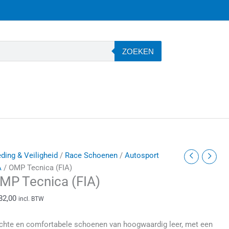
ZOEKEN
MP
eding & Veiligheid
/
Race Schoenen
/
Autosport
ecnica
A
/ OMP Tecnica (FIA)
MP Tecnica (FIA)
FIA)
antal
82,00
incl. BTW
chte en comfortabele schoenen van hoogwaardig leer, met een