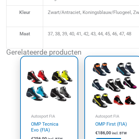
Kleur
Zwart/Antraciet, Koningsblauw/Fluogeel, Z
Maat
37, 38, 39, 40, 41, 42, 43, 44, 45, 46, 47, 48
Gerelateerde producten
Dit
Dit
product
prod
heeft
heef
meerdere
meer
variaties.
varia
Deze
Dez
optie
opti
kan
kan
Autosport FIA
Autosport FIA
gekozen
geko
OMP Tecnica
OMP First (FIA)
worden
wor
Evo (FIA)
€
186,00
incl. BTW
op
op
€
256,00