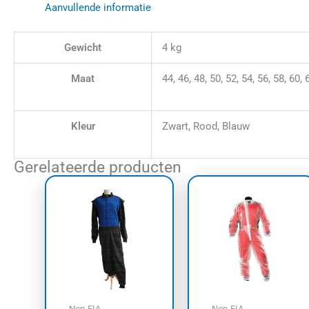
Aanvullende informatie
Gewicht
4 kg
Maat
44, 46, 48, 50, 52, 54, 56, 58, 60, 
Kleur
Zwart, Rood, Blauw
Gerelateerde producten
Dit
Dit
product
prod
heeft
heef
meerdere
meer
variaties.
varia
Deze
Dez
optie
opti
kan
kan
Non-FIA
Non-FIA