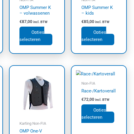
zen
gekozen
gekozen
OMP Summer K
OMP Summer K
den
worden
worden
– volwassenen
– kids
op
op
€
87,00
€
85,00
incl. BTW
incl. BTW
de
de
uctpagina
productpagina
productpa
Opties
Opties
selecteren
selecteren
Dit
Dit
uct
product
product
t
heeft
heeft
Non-FIA
dere
meerdere
meerdere
Race-/Kartoverall
ties.
variaties.
variaties.
€
72,00
incl. BTW
e
Deze
Deze
Opties
e
optie
optie
selecteren
kan
kan
Karting Non-FIA
zen
gekozen
gekozen
OMP One-V
den
worden
worden