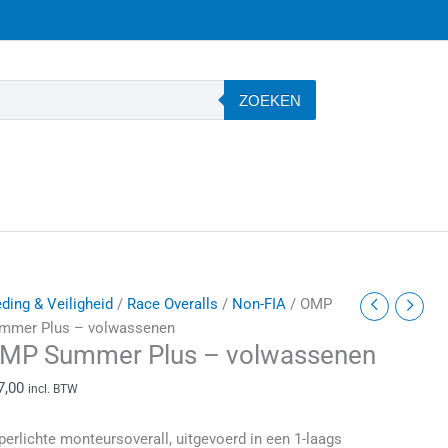
ZOEKEN
MP
eding & Veiligheid
/
Race Overalls
/
Non-FIA
/ OMP
ummer
mmer Plus – volwassenen
MP Summer Plus – volwassenen
lus
7,00
incl. BTW
olwassenen
antal
perlichte monteursoverall, uitgevoerd in een 1-laags