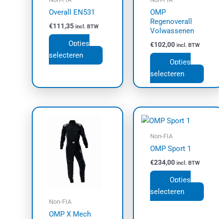
gekozen
geko
Overall EN531
OMP
worden
wor
Regenoverall
€
111,35
incl. BTW
op
op
Volwassenen
de
de
Opties
€
102,00
incl. BTW
productpagina
prod
selecteren
Opties
selecteren
Dit
Dit
product
prod
heeft
heef
Non-FIA
meerdere
meer
OMP Sport 1
variaties.
varia
€
234,00
incl. BTW
Deze
Dez
Opties
optie
opti
selecteren
kan
kan
Non-FIA
gekozen
geko
OMP X Mech
worden
wor