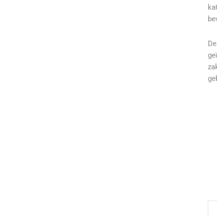
ka
be
De
ge
za
ge