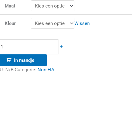
Maat
Wissen
Kleur
+
In mandje
U:
N/B
Categorie:
Non-FIA