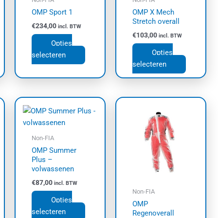
zen
gekozen
gekozen
OMP Sport 1
OMP X Mech
den
worden
worden
Stretch overall
€
234,00
incl. BTW
op
op
€
103,00
incl. BTW
de
de
Opties
uctpagina
productpagina
productpa
Opties
selecteren
selecteren
Dit
Dit
uct
product
product
t
heeft
heeft
dere
meerdere
meerdere
Non-FIA
ties.
variaties.
variaties.
OMP Summer
Plus –
e
Deze
Deze
volwassenen
e
optie
optie
€
87,00
incl. BTW
kan
kan
Non-FIA
zen
gekozen
gekozen
Opties
OMP
den
worden
worden
selecteren
Regenoverall