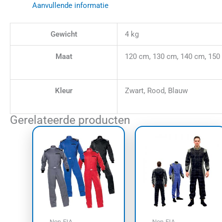
Aanvullende informatie
Gewicht
4 kg
Maat
120 cm, 130 cm, 140 cm, 150
Kleur
Zwart, Rood, Blauw
Gerelateerde producten
Dit
Dit
product
prod
heeft
heef
meerdere
meer
variaties.
varia
Deze
Dez
optie
opti
kan
kan
Non-FIA
Non-FIA