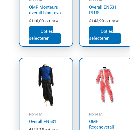
gekozen
geko
OMP Monteurs
Overall EN531
worden
wor
overall blast evo
PLUS
op
op
€
110,00
€
143,99
incl. BTW
incl. BTW
de
de
productpagina
prod
Opties
Opties
selecteren
selecteren
Dit
Dit
product
prod
heeft
heef
meerdere
meer
variaties.
varia
Deze
Dez
optie
opti
kan
kan
Non-FIA
Non-FIA
gekozen
geko
Overall EN531
OMP
worden
wor
Regenoverall
€
111,35