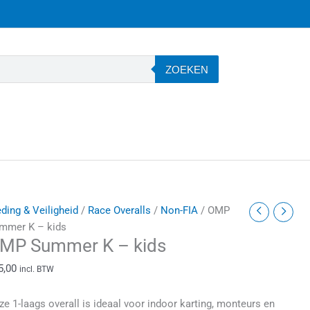
ZOEKEN
MP
eding & Veiligheid
/
Race Overalls
/
Non-FIA
/ OMP
ummer
mmer K – kids
MP Summer K – kids
5,00
incl. BTW
ids
antal
ze 1-laags overall is ideaal voor indoor karting, monteurs en