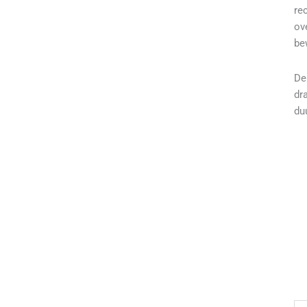
re
ov
be
De
dr
du