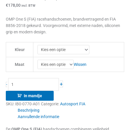
€
178,00
incl. BTW
OMP One S (FIA) racehandschoenen, brandvertragend en FIA
8856-2018 gekeurd. Voorgevormd, met externe naden, siliconen
grip en modern design.
Kleur
Wissen
Maat
+
-
In mandje
SKU:
IB0-0770-A01
Categorie:
Autosport FIA
Beschrijving
Aanvullende informatie
De
OMP One S (FIA)
handschoenen combineren veiligheid,