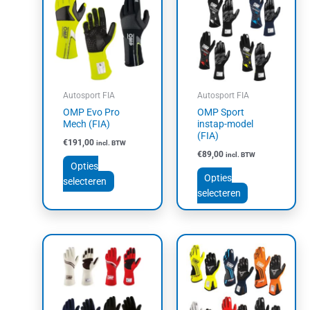
heeft
heeft
meerdere
meerdere
variaties.
variaties.
Deze
Deze
optie
optie
kan
kan
Autosport FIA
Autosport FIA
gekozen
gekozen
OMP Evo Pro
OMP Sport
worden
worden
Mech (FIA)
instap-model
op
op
(FIA)
€
191,00
incl. BTW
de
de
€
89,00
incl. BTW
productpagina
productpagin
Opties
Opties
selecteren
selecteren
Dit
Dit
product
product
heeft
heeft
meerdere
meerdere
variaties.
variaties.