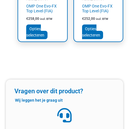
gekozen
gekozen
OMP One Evo-FX
OMP One Evo-FX
worden
worden
Top Level (FIA)
Top Level (FIA)
op
op
€
258,00
€
252,00
incl. BTW
incl. BTW
de
de
productpagina
productpagin
Opties
Opties
selecteren
selecteren
Vragen over dit product?
Wij leggen het je graag uit