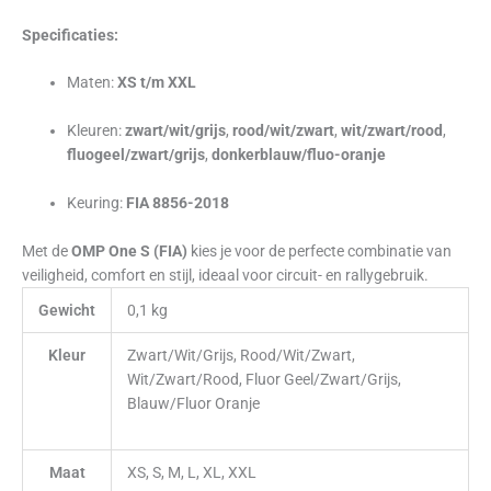
Specificaties:
Maten:
XS t/m XXL
Kleuren:
zwart/wit/grijs
,
rood/wit/zwart
,
wit/zwart/rood
,
fluogeel/zwart/grijs
,
donkerblauw/fluo-oranje
Keuring:
FIA 8856-2018
Met de
OMP One S (FIA)
kies je voor de perfecte combinatie van
veiligheid, comfort en stijl, ideaal voor circuit- en rallygebruik.
Gewicht
0,1 kg
Kleur
Zwart/Wit/Grijs, Rood/Wit/Zwart,
Wit/Zwart/Rood, Fluor Geel/Zwart/Grijs,
Blauw/Fluor Oranje
Maat
XS, S, M, L, XL, XXL