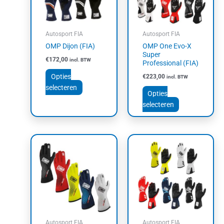
Deze
Deze
optie
optie
kan
kan
Autosport FIA
Autosport FIA
gekozen
gekozen
OMP Dijon (FIA)
OMP One Evo-X
worden
worden
Super
€
172,00
incl. BTW
op
op
Professional (FIA)
de
de
Opties
€
223,00
incl. BTW
productpagina
productpagin
selecteren
Opties
selecteren
Dit
Dit
product
product
heeft
heeft
meerdere
meerdere
variaties.
variaties.
Deze
Deze
optie
optie
kan
kan
Autosport FIA
Autosport FIA