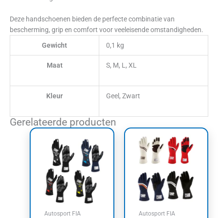
Deze handschoenen bieden de perfecte combinatie van
bescherming, grip en comfort voor veeleisende omstandigheden.
Gewicht
0,1 kg
Maat
S, M, L, XL
Kleur
Geel, Zwart
Gerelateerde producten
Dit
Dit
product
product
heeft
heeft
meerdere
meerdere
variaties.
variaties.
Deze
Deze
optie
optie
kan
kan
Autosport FIA
Autosport FIA