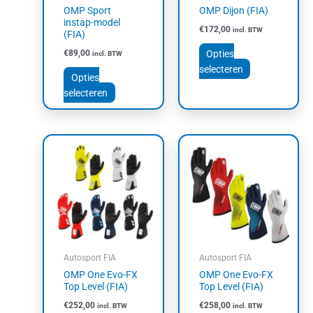
gekozen
gekozen
OMP Sport
OMP Dijon (FIA)
worden
worden
instap-model
€
172,00
incl. BTW
op
op
(FIA)
de
de
Opties
€
89,00
incl. BTW
productpagina
productpagin
selecteren
Opties
selecteren
Dit
Dit
product
product
heeft
heeft
meerdere
meerdere
variaties.
variaties.
Deze
Deze
optie
optie
kan
kan
Autosport FIA
Autosport FIA
gekozen
gekozen
OMP One Evo-FX
OMP One Evo-FX
worden
worden
Top Level (FIA)
Top Level (FIA)
op
op
€
252,00
€
258,00
incl. BTW
incl. BTW
de
de