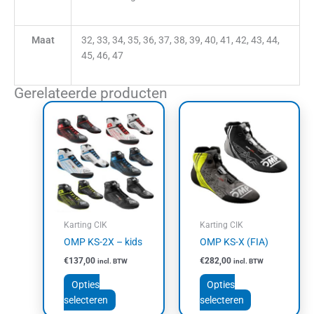
Maat
32, 33, 34, 35, 36, 37, 38, 39, 40, 41, 42, 43, 44,
45, 46, 47
Gerelateerde producten
Dit
Dit
product
product
heeft
heeft
meerdere
meerdere
variaties.
variaties.
Deze
Deze
optie
optie
kan
kan
Karting CIK
Karting CIK
gekozen
gekozen
OMP KS-2X – kids
OMP KS-X (FIA)
worden
worden
€
137,00
€
282,00
incl. BTW
incl. BTW
op
op
de
de
Opties
Opties
productpagina
productpagin
selecteren
selecteren