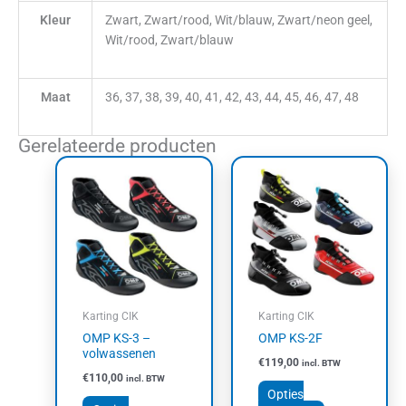
Kleur
Zwart, Zwart/rood, Wit/blauw, Zwart/neon geel,
Wit/rood, Zwart/blauw
Maat
36, 37, 38, 39, 40, 41, 42, 43, 44, 45, 46, 47, 48
Gerelateerde producten
Dit
Dit
product
product
heeft
heeft
meerdere
meerdere
variaties.
variaties.
Deze
Deze
optie
optie
kan
kan
Karting CIK
Karting CIK
gekozen
gekozen
OMP KS-3 –
OMP KS-2F
worden
worden
volwassenen
€
119,00
incl. BTW
op
op
€
110,00
incl. BTW
de
de
Opties