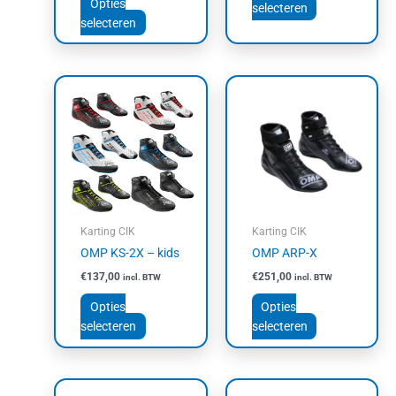
productpagina
productpagin
Opties
selecteren
selecteren
Dit
Dit
product
product
heeft
heeft
meerdere
meerdere
variaties.
variaties.
Deze
Deze
optie
optie
kan
kan
Karting CIK
Karting CIK
gekozen
gekozen
OMP KS-2X – kids
OMP ARP-X
worden
worden
€
137,00
€
251,00
incl. BTW
incl. BTW
op
op
de
de
Opties
Opties
productpagina
productpagin
selecteren
selecteren
Dit
Dit