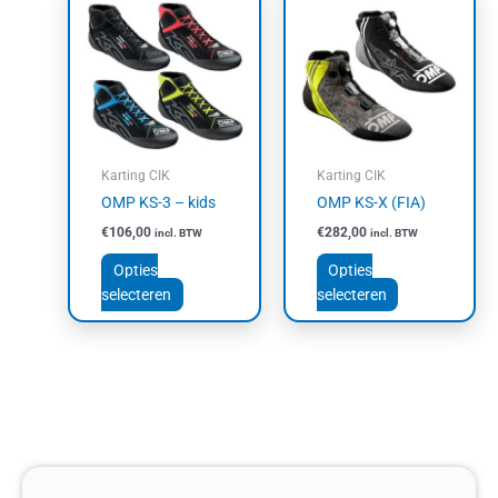
product
product
heeft
heeft
meerdere
meerdere
variaties.
variaties.
Deze
Deze
optie
optie
kan
kan
Karting CIK
Karting CIK
gekozen
gekozen
OMP KS-3 – kids
OMP KS-X (FIA)
worden
worden
€
106,00
€
282,00
incl. BTW
incl. BTW
op
op
de
de
Opties
Opties
productpagina
productpagin
selecteren
selecteren