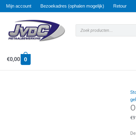
Ga
Mijn account
Bezoekadres (ophalen mogelijk)
Retour
naar
de
inhoud
Producten
zoeken
€
0,00
0
O
St
Z
ge
O
(
a
€
9
De