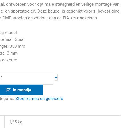
aal, ontworpen voor optimale stevigheid en veilige montage van
ce- en sportstoelen. Deze beugel is geschikt voor zijbevestiging
n OMP-stoelen en voldoet aan de FIA-keuringseisen.
ag model
teriaal: Staal
ngte: 350 mm
kte: 3 mm
A gekeurd
+
In mandje
tegorie:
Stoelframes en geleiders
1,25 kg