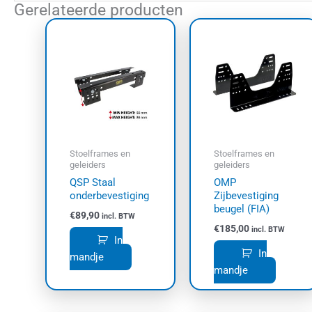
Gerelateerde producten
Stoelframes en
Stoelframes en
geleiders
geleiders
QSP Staal
OMP
onderbevestiging
Zijbevestiging
beugel (FIA)
€
89,90
incl. BTW
€
185,00
incl. BTW
In
In
mandje
mandje