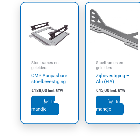
Stoelframes en
Stoelframes en
geleiders
geleiders
OMP Aanpasbare
Zijbevestiging –
stoelbevestiging
Alu (FIA)
€
188,00
€
45,00
incl. BTW
incl. BTW
In
In
mandje
mandje