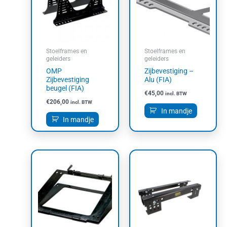
Stoelframes en
Stoelframes en
geleiders
geleiders
OMP
Zijbevestiging –
Zijbevestiging
Alu (FIA)
beugel (FIA)
€
45,00
incl. BTW
€
206,00
incl. BTW
In mandje
In mandje