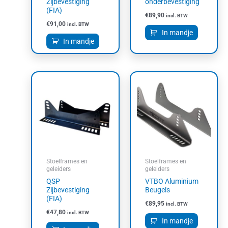
Zijbevestiging
onderbevestiging
(FIA)
€
89,90
incl. BTW
€
91,00
incl. BTW
In mandje
In mandje
Stoelframes en
Stoelframes en
geleiders
geleiders
QSP
VTBO Aluminium
Zijbevestiging
Beugels
(FIA)
€
89,95
incl. BTW
€
47,80
incl. BTW
In mandje