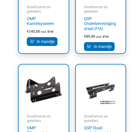
Stoelframes en
Stoelframes en
geleiders
geleiders
OMP
QSP
Kantelsysteem
Onderbevestiging
staal (FIA)
€
145,00
incl. BTW
€
89,90
incl. BTW
In mandje
In mandje
Stoelframes en
Stoelframes en
geleiders
geleiders
OMP
QSP Staal