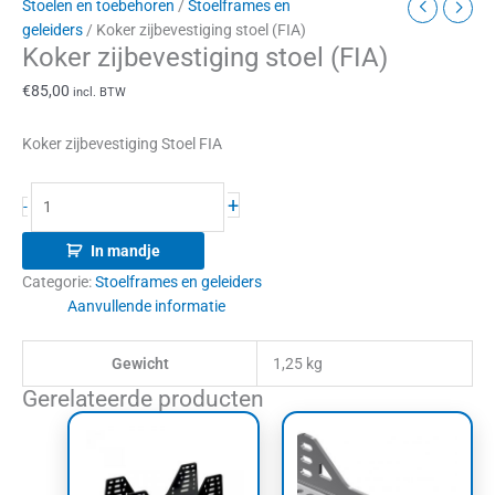
Stoelen en toebehoren
/
Stoelframes en
geleiders
/ Koker zijbevestiging stoel (FIA)
Koker zijbevestiging stoel (FIA)
€
85,00
incl. BTW
Koker zijbevestiging Stoel FIA
+
-
In mandje
Categorie:
Stoelframes en geleiders
Aanvullende informatie
Gewicht
1,25 kg
Gerelateerde producten