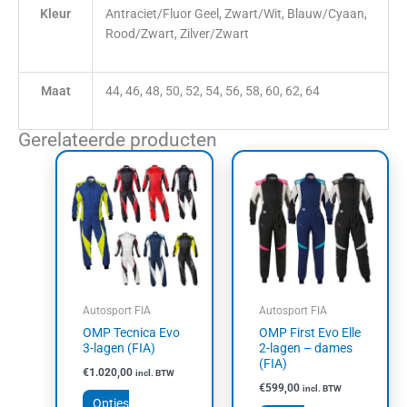
Kleur
Antraciet/Fluor Geel, Zwart/Wit, Blauw/Cyaan,
Rood/Zwart, Zilver/Zwart
Maat
44, 46, 48, 50, 52, 54, 56, 58, 60, 62, 64
Gerelateerde producten
Dit
Dit
product
product
heeft
heeft
meerdere
meerdere
variaties.
variaties.
Deze
Deze
optie
optie
kan
kan
Autosport FIA
Autosport FIA
gekozen
gekozen
OMP Tecnica Evo
OMP First Evo Elle
worden
worden
3-lagen (FIA)
2-lagen – dames
op
op
(FIA)
€
1.020,00
incl. BTW
de
de
€
599,00
incl. BTW
productpagina
productpagin
Opties