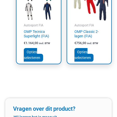
variaties.
variaties.
Deze
Deze
optie
optie
kan
kan
Autosport FIA
Autosport FIA
gekozen
gekozen
OMP Tecnica
OMP Classic 2-
worden
worden
Superlight (FIA)
lagen (FIA)
op
op
€
1.164,00
€
756,00
incl. BTW
incl. BTW
de
de
productpagina
productpagin
Opties
Opties
selecteren
selecteren
Vragen over dit product?
Wij leggen het je graag uit