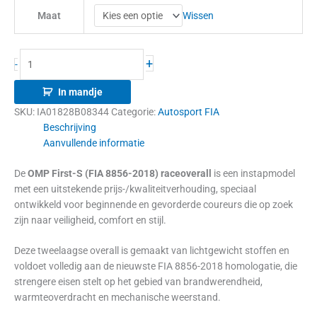
Wissen
Maat
+
-
In mandje
SKU:
IA01828B08344
Categorie:
Autosport FIA
Beschrijving
Aanvullende informatie
De
OMP First-S (FIA 8856-2018) raceoverall
is een instapmodel
met een uitstekende prijs-/kwaliteitverhouding, speciaal
ontwikkeld voor beginnende en gevorderde coureurs die op zoek
zijn naar veiligheid, comfort en stijl.
Deze tweelaagse overall is gemaakt van lichtgewicht stoffen en
voldoet volledig aan de nieuwste FIA 8856-2018 homologatie, die
strengere eisen stelt op het gebied van brandwerendheid,
warmteoverdracht en mechanische weerstand.