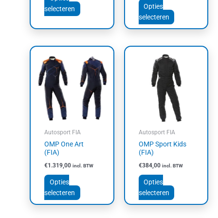
Opties
selecteren
selecteren
Dit
Dit
product
product
heeft
heeft
meerdere
meerdere
variaties.
variaties.
Deze
Deze
optie
optie
kan
kan
Autosport FIA
Autosport FIA
gekozen
gekozen
OMP One Art
OMP Sport Kids
worden
worden
(FIA)
(FIA)
op
op
€
1.319,00
€
384,00
incl. BTW
incl. BTW
de
de
productpagina
productpagin
Opties
Opties
selecteren
selecteren