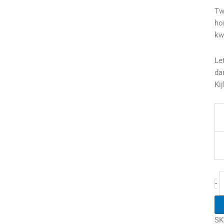
Tw
d
ho
(
kw
a
Le
da
Kij
-
SK