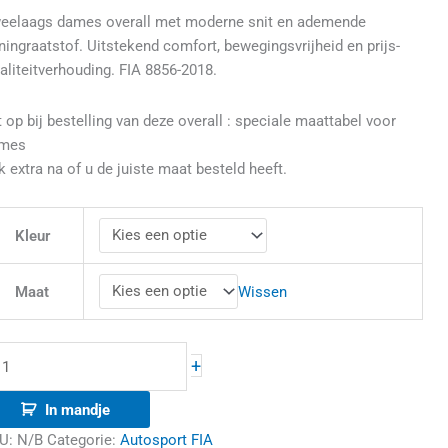
eelaags dames overall met moderne snit en ademende
ames
ningraatstof. Uitstekend comfort, bewegingsvrijheid en prijs-
FIA)
aliteitverhouding. FIA 8856-2018.
antal
t op bij bestelling van deze overall : speciale maattabel voor
mes
k extra na of u de juiste maat besteld heeft.
Kleur
Wissen
Maat
+
In mandje
U:
N/B
Categorie:
Autosport FIA