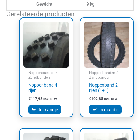
Gewicht
9 kg
Gerelateerde producten
Noppenbanden /
Noppenbanden /
Zandbanden
Zandbanden
Noppenband 4
Noppenband 2
rijen
rijen (1+1)
€
117,98
€
102,85
incl. BTW
incl. BTW
In mandje
In mandje