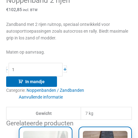
Noppenband 2 rijen
€
102,85
incl. BTW
Zandband met 2 rijen ruitnop, speciaal ontwikkeld voor
autosporttoepassingen zoals autocross en rally. Biedt maximale
grip in los zand of modder.
Maten op aanvraag.
+
-
In mandje
Categorie:
Noppenbanden / Zandbanden
Aanvullende informatie
Gewicht
7 kg
Gerelateerde producten