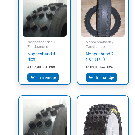
Noppenbanden /
Noppenbanden /
Zandbanden
Zandbanden
Noppenband 4
Noppenband 2
rijen
rijen (1+1)
€
117,98
€
102,85
incl. BTW
incl. BTW
In mandje
In mandje