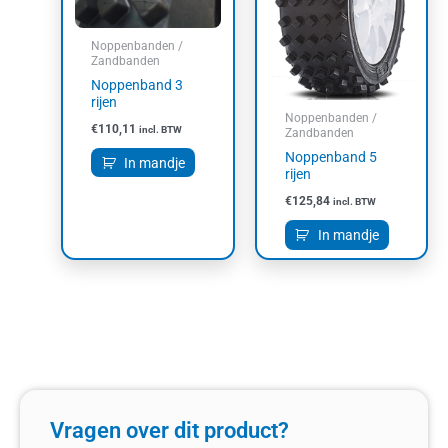
Noppenbanden /
Zandbanden
Noppenband 3
rijen
Noppenbanden /
€
110,11
incl. BTW
Zandbanden
Noppenband 5
In mandje
rijen
€
125,84
incl. BTW
In mandje
Vragen over dit product?