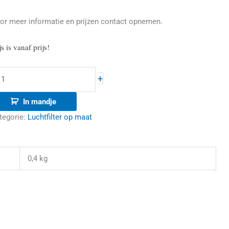
or meer informatie en prijzen contact opnemen.
js is vanaf prijs!
+
In mandje
tegorie:
Luchtfilter op maat
0,4 kg