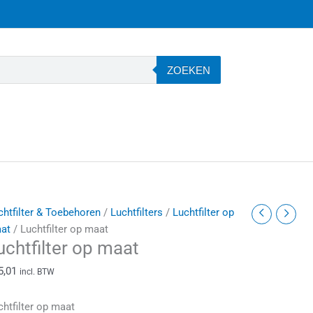
ZOEKEN
uchtfilter
chtfilter & Toebehoren
/
Luchtfilters
/
Luchtfilter op
p
at
/ Luchtfilter op maat
uchtfilter op maat
aat
antal
5,01
incl. BTW
chtfilter op maat