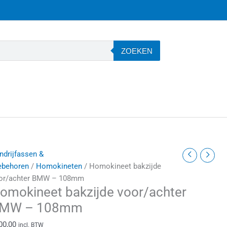
ZOEKEN
omokineet
ndrijfassen &
akzijde
ebehoren
/
Homokineten
/ Homokineet bakzijde
oor/achter
or/achter BMW – 108mm
omokineet bakzijde voor/achter
BMW
MW – 108mm
08mm
00,00
incl. BTW
antal