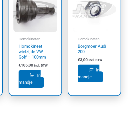
Homokineten
Homokineten
Homokineet
Borgmoer Audi
wielzijde VW
200
Golf – 100mm
€
3,00
incl. BTW
€
105,00
incl. BTW
In
In
mandje
mandje