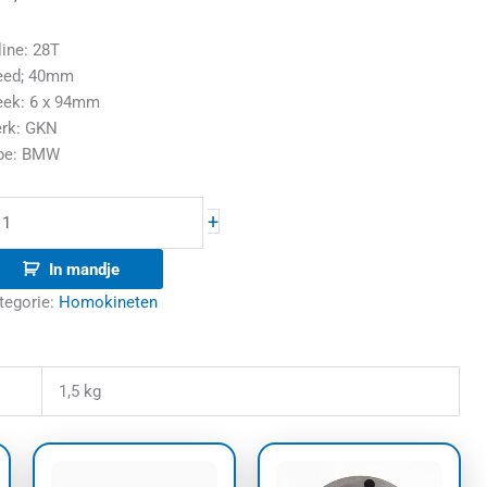
line: 28T
eed; 40mm
eek: 6 x 94mm
rk: GKN
pe: BMW
+
In mandje
tegorie:
Homokineten
1,5 kg