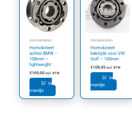
Homokineten
Homokineten
Homokineet
Homokineet
achter BMW –
bakzijde voor VW
108mm –
Golf – 100mm
lightweight
€
108,45
incl. BTW
€
169,00
incl. BTW
In
In
mandje
mandje