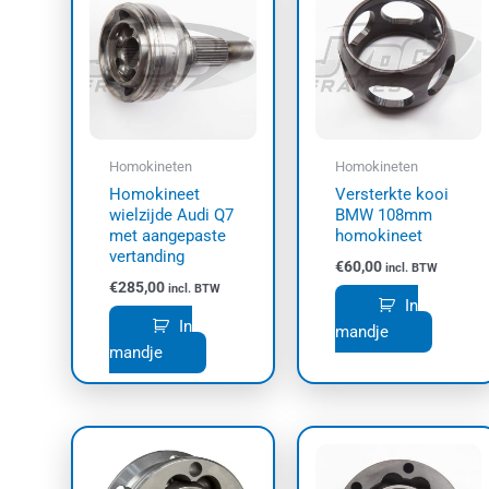
Homokineten
Homokineten
Homokineet
Versterkte kooi
wielzijde Audi Q7
BMW 108mm
met aangepaste
homokineet
vertanding
€
60,00
incl. BTW
€
285,00
incl. BTW
In
In
mandje
mandje