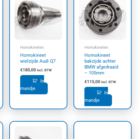
Homokineten
Homokineten
Homokineet
Homokineet
wielzijde Audi Q7
bakzijde achter
BMW afgedraaid
€
180,00
incl. BTW
– 105mm
In
€
115,00
incl. BTW
mandje
In
mandje