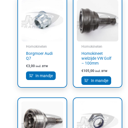
Homokineten
Homokineten
Borgmoer Audi
Homokineet
Q7
wielzijde VW Golf
– 100mm
€
3,00
incl. BTW
€
105,00
incl. BTW
In mandje
In mandje