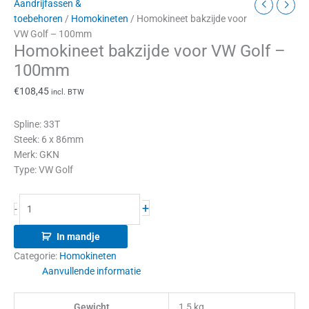
Aandrijfassen &
toebehoren
/
Homokineten
/ Homokineet bakzijde voor
VW Golf – 100mm
Homokineet bakzijde voor VW Golf –
100mm
€
108,45
incl. BTW
Spline: 33T
Steek: 6 x 86mm
Merk: GKN
Type: VW Golf
+
-
In mandje
Categorie:
Homokineten
Aanvullende informatie
Gewicht
1,5 kg