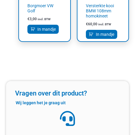
Borgmoer VW
Versterkte kooi
Golf
BMW 108mm
homokineet
€
3,00
incl. BTW
€
60,00
incl. BTW
In mandje
In mandje
Vragen over dit product?
Wij leggen het je graag uit