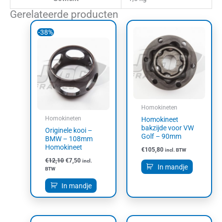
Gerelateerde producten
Oorspronkelijke
Huidige
-38%
prijs
prijs
was:
is:
€12,10.
€7,50.
Homokineten
Homokineten
Homokineet
bakzijde voor VW
Originele kooi –
Golf – 90mm
BMW – 108mm
Homokineet
€
105,80
incl. BTW
€
12,10
€
7,50
incl.
In mandje
BTW
In mandje