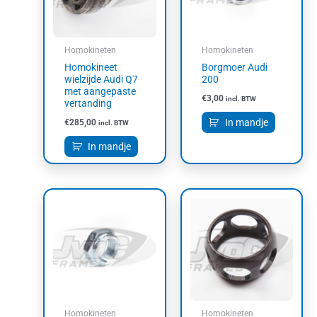
Homokineten
Homokineten
Homokineet
Borgmoer Audi
wielzijde Audi Q7
200
met aangepaste
€
3,00
incl. BTW
vertanding
In mandje
€
285,00
incl. BTW
In mandje
Homokineten
Homokineten