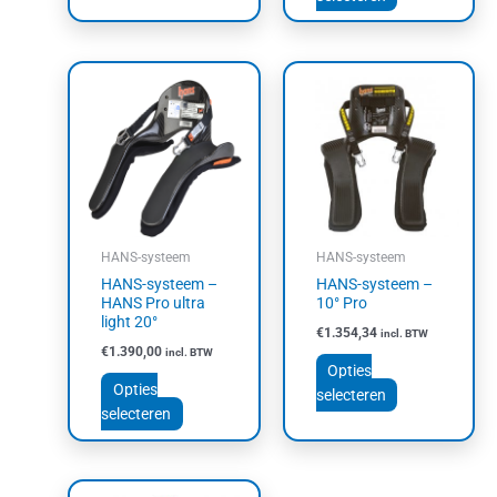
Dit
Dit
product
product
heeft
heeft
meerdere
meerdere
variaties.
variaties.
Deze
Deze
optie
optie
kan
kan
HANS-systeem
HANS-systeem
gekozen
gekozen
HANS-systeem –
HANS-systeem –
worden
worden
HANS Pro ultra
10° Pro
op
op
light 20°
€
1.354,34
incl. BTW
de
de
€
1.390,00
incl. BTW
productpagina
productpagin
Opties
Opties
selecteren
selecteren
Dit