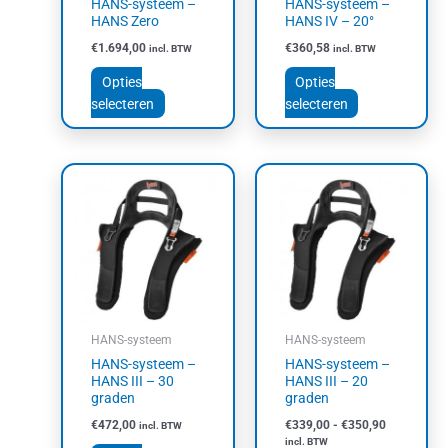
HANS-systeem –
HANS-systeem –
worden
worden
HANS Zero
HANS IV – 20°
op
op
€
1.694,00
€
360,58
incl. BTW
incl. BTW
de
de
productpagina
productpagin
Opties
Opties
selecteren
selecteren
Prijsklasse:
Dit
Dit
€339,00
product
product
tot
heeft
heeft
€350,90
meerdere
meerdere
variaties.
variaties.
Deze
Deze
optie
optie
kan
kan
HANS-systeem
HANS-systeem
gekozen
gekozen
HANS-systeem –
HANS-systeem –
worden
worden
HANS III – 30
HANS III – 20
op
op
graden
graden
de
de
€
472,00
€
339,00
-
€
350,90
incl. BTW
productpagina
productpagin
incl. BTW