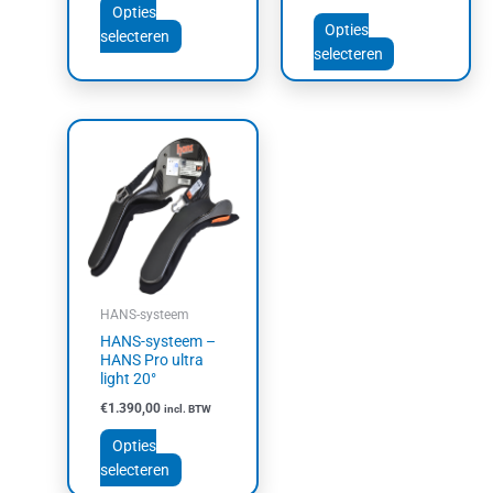
Opties
Opties
selecteren
selecteren
Dit
product
heeft
meerdere
variaties.
Deze
optie
kan
HANS-systeem
gekozen
HANS-systeem –
worden
HANS Pro ultra
op
light 20°
de
€
1.390,00
incl. BTW
productpagina
Opties
selecteren