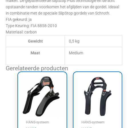
maken. De gepatenteerde SlipStop Plus technologie en de licht
opstaande randen voorkomen het afglijden van de gordel. Ideaal
in combinatie met de speciale SlipStop gordels van Schroth.
FIA gekeurd: ja
Type Keuring: FIA 8858-2010
Materiaal: carbon
Gewicht
0,5 kg
Maat
Medium
Gerelateerde producten
Dit
Dit
product
product
heeft
heeft
meerdere
meerdere
variaties.
variaties.
Deze
Deze
optie
optie
kan
kan
HANS-systeem
HANS-systeem
gekozen
gekozen