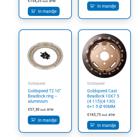
€
154,25
incl. BTW
In mandje
In mandje
Goldspeed
Goldspeed
Goldspeed T2 10”
Goldspeed Cast
Beadlock ring –
Beadlock 10X7.5
aluminium
(4-115)(4-130)
6+1.5 Ø 90MM
€
57,30
incl. BTW
€
165,75
incl. BTW
In mandje
In mandje