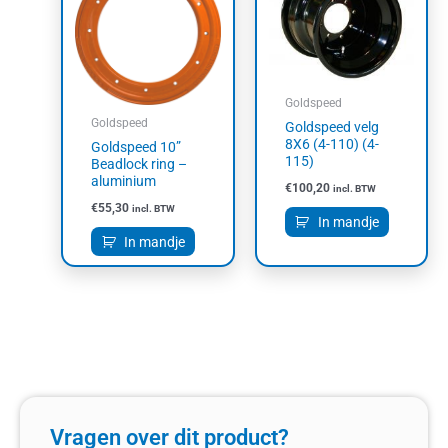
Goldspeed
Goldspeed
Goldspeed velg
8X6 (4-110) (4-
Goldspeed 10”
115)
Beadlock ring –
aluminium
€
100,20
incl. BTW
€
55,30
incl. BTW
In mandje
In mandje
Vragen over dit product?