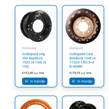
Goldspeed
Goldspeed
Goldspeed velg
Goldspeed Cast
met Beadlock
Beadlock 10×8 (4-
10X5 (4-144) (4-
115)(4-130) 3+5
156)
Ø 90MM
€
153,40
€
176,55
incl. BTW
incl. BTW
In mandje
In mandje