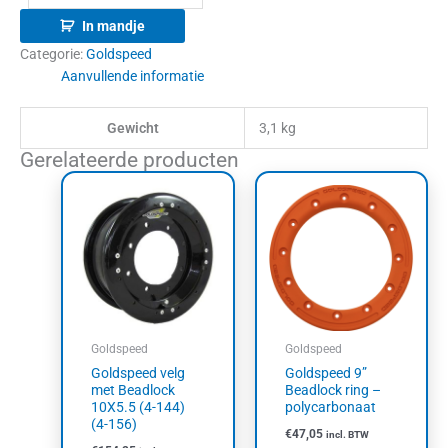
In mandje
Categorie:
Goldspeed
Aanvullende informatie
Gewicht
3,1 kg
Gerelateerde producten
Goldspeed
Goldspeed
Goldspeed velg
Goldspeed 9”
met Beadlock
Beadlock ring –
10X5.5 (4-144)
polycarbonaat
(4-156)
€
47,05
incl. BTW