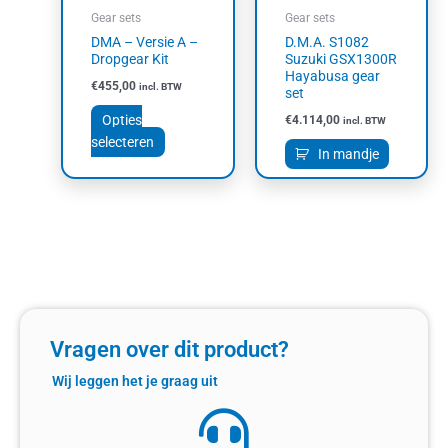
kan
Gear sets
Gear sets
gekozen
DMA – Versie A –
D.M.A. S1082
worden
Dropgear Kit
Suzuki GSX1300R
op
Hayabusa gear
€
455,00
incl. BTW
set
de
productpagina
Opties
€
4.114,00
incl. BTW
selecteren
In mandje
Vragen over dit product?
Wij leggen het je graag uit