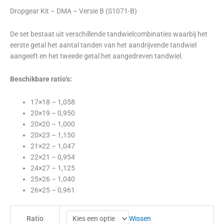
Dropgear Kit – DMA – Versie B (S1071-B)
De set bestaat uit verschillende tandwielcombinaties waarbij het
eerste getal het aantal tanden van het aandrijvende tandwiel
aangeeft en het tweede getal het aangedreven tandwiel.
Beschikbare ratio’s:
17×18 – 1,058
20×19 – 0,950
20×20 – 1,000
20×23 – 1,150
21×22 – 1,047
22×21 – 0,954
24×27 – 1,125
25×26 – 1,040
26×25 – 0,961
Wissen
Ratio