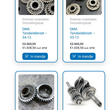
Diversen onderdelen
Diversen onderdelen
Versnellingsbak
Versnellingsbak
DMA
DMA
Tandwielenset –
Tandwielenset –
34-12
35-12
€
2.365,55
€
2.365,55
€
1.028,50
€
1.028,50
incl. BTW
incl. BTW
In mandje
In mandje
Dit
product
heeft
meerdere
variaties.
Deze
optie