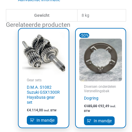
Gewicht
8 kg
Gerelateerde producten
Oorspronkelijke
Huidige
-50%
prijs
prijs
was:
is:
€185,00.
€92,49.
Gear sets
Diversen onderdelen
D.M.A. S1082
Versnellingsbak
Suzuki GSX1300R
Hayabusa gear
Dogring
set
€
185,00
€
92,49
incl.
€
4.114,00
incl. BTW
BTW
In mandje
In mandje