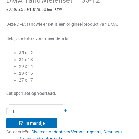
DMA Tandwielenset – 35-12
€
2.365,55
€
1.028,50
incl. BTW
Deze DMA tandwielenset is een origineel product van DMA.
Bekijk de foto’s voor meer details.
35 x 12
31 x 13
29 x 14
29 x 16
27 x 17
Let op: 1 set op voorraad.
+
-
In mandje
Categorieën:
Diversen onderdelen Versnellingsbak
,
Gear sets
Aanvullende informatie