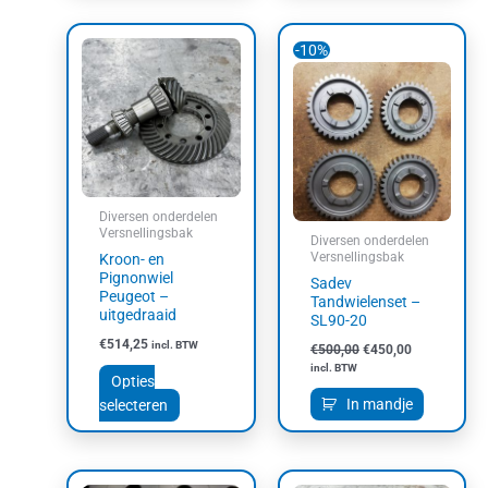
Oorspronkelijke
Huidige
Dit
-10%
prijs
prijs
product
was:
is:
heeft
€500,00.
€450,00.
meerdere
variaties.
Deze
optie
kan
Diversen onderdelen
gekozen
Versnellingsbak
Diversen onderdelen
worden
Versnellingsbak
Kroon- en
op
Pignonwiel
Sadev
Peugeot –
de
Tandwielenset –
uitgedraaid
SL90-20
productpagina
€
514,25
incl. BTW
€
500,00
€
450,00
incl. BTW
Opties
In mandje
selecteren
Dit