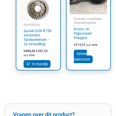
Deze
optie
kan
Diversen onderdelen
gekozen
Versnellingsbak
Aandrijving
worden
Kroon- en
Suzuki GSX-R750
op
Pignonwiel
Versterkte
Peugeot
de
Tandwielenset –
2e versnelling
productpagin
€
514,25
incl. BTW
€
405,35
€
387,20
Opties
incl. BTW
selecteren
In mandje
Vragen over dit product?