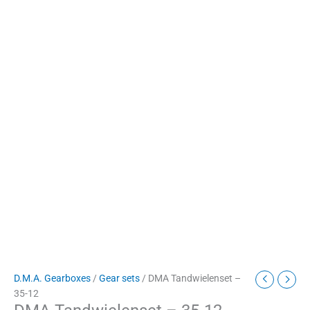
D.M.A. Gearboxes
/
Gear sets
/ DMA Tandwielenset –
35-12