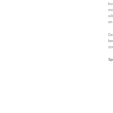
ko
mo
si
en
De
be
zo
Sp