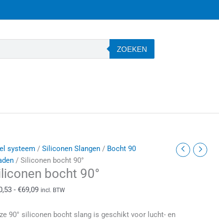
ZOEKEN
iliconen
Prijsklasse:
el systeem
/
Siliconen Slangen
/
Bocht 90
ocht
€10,53
aden
/ Siliconen bocht 90°
iliconen bocht 90°
0°
tot
antal
€69,09
0,53
-
€
69,09
incl. BTW
ze 90° siliconen bocht slang is geschikt voor lucht- en