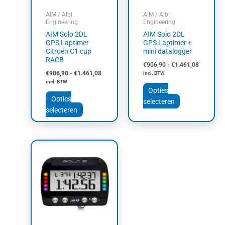
kan
kan
AIM / Albi
AIM / Albi
gekozen
gekozen
Engineering
Engineering
worden
worden
AIM Solo 2DL
AIM Solo 2DL
op
op
GPS Laptimer
GPS Laptimer +
Citroën C1 cup
mini datalogger
de
de
RACB
productpagina
productpagin
€
906,90
-
€
1.461,08
€
906,90
-
€
1.461,08
incl. BTW
incl. BTW
Opties
Opties
selecteren
selecteren
Prijsklasse:
Dit
€519,70
product
tot
heeft
€615,29
meerdere
variaties.
Deze
optie
kan