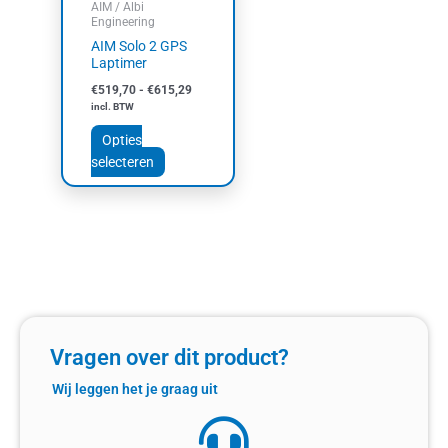
AIM / Albi
gekozen
Engineering
worden
AIM Solo 2 GPS
op
Laptimer
de
€
519,70
-
€
615,29
productpagina
incl. BTW
Opties
selecteren
Vragen over dit product?
Wij leggen het je graag uit