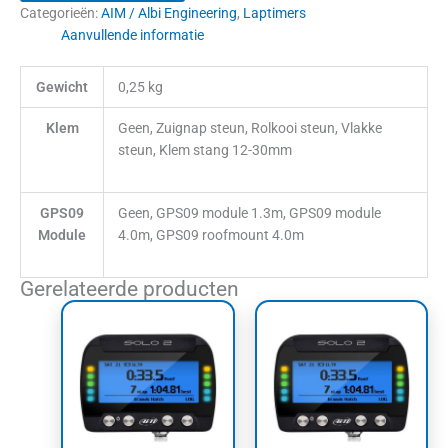
Categorieën:
AIM / Albi Engineering
,
Laptimers
Aanvullende informatie
Gewicht
0,25 kg
Klem
Geen, Zuignap steun, Rolkooi steun, Vlakke
steun, Klem stang 12-30mm
GPS09
Geen, GPS09 module 1.3m, GPS09 module
Module
4.0m, GPS09 roofmount 4.0m
Gerelateerde producten
Prijsklasse:
Prijsklass
Dit
Dit
€906,90
€906,90
product
product
tot
tot
heeft
heeft
€1.461,08
€1.461,0
meerdere
meerdere
variaties.
variaties.
Deze
Deze
optie
optie