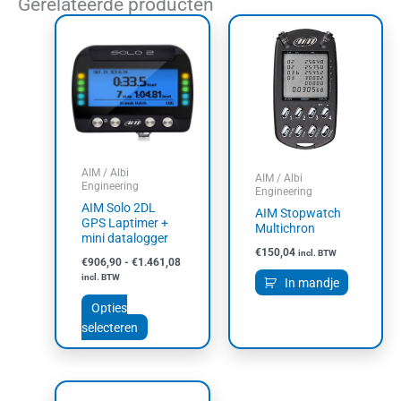
Gerelateerde producten
Prijsklasse:
Dit
€906,90
product
tot
heeft
€1.461,08
meerdere
variaties.
Deze
optie
kan
AIM / Albi
AIM / Albi
gekozen
Engineering
Engineering
worden
AIM Solo 2DL
AIM Stopwatch
op
GPS Laptimer +
Multichron
mini datalogger
de
€
150,04
incl. BTW
productpagina
€
906,90
-
€
1.461,08
incl. BTW
In mandje
Opties
selecteren
Prijsklasse:
Dit