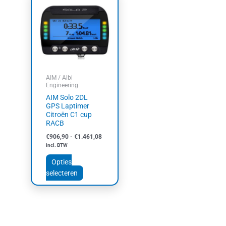
€906,90
product
tot
heeft
€1.461,08
meerdere
variaties.
Deze
optie
kan
AIM / Albi
gekozen
Engineering
worden
AIM Solo 2DL
op
GPS Laptimer
Citroën C1 cup
de
RACB
productpagina
€
906,90
-
€
1.461,08
incl. BTW
Opties
selecteren