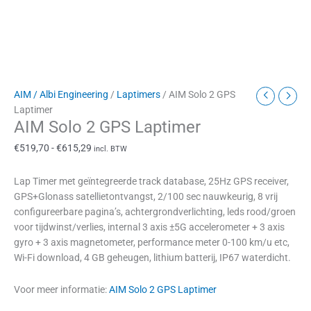
AIM / Albi Engineering
/
Laptimers
/ AIM Solo 2 GPS
Laptimer
AIM Solo 2 GPS Laptimer
€
519,70
-
€
615,29
incl. BTW
Lap Timer met geïntegreerde track database, 25Hz GPS receiver,
GPS+Glonass satellietontvangst, 2/100 sec nauwkeurig, 8 vrij
configureerbare pagina’s, achtergrondverlichting, leds rood/groen
voor tijdwinst/verlies, internal 3 axis ±5G accelerometer + 3 axis
gyro + 3 axis magnetometer, performance meter 0-100 km/u etc,
Wi-Fi download, 4 GB geheugen, lithium batterij, IP67 waterdicht.
Voor meer informatie:
AIM Solo 2 GPS Laptimer