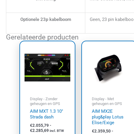
Optionele 23p kabelboom
Geen, 23 pin kabelbo
Gerelateerde producten
Prijsklasse:
Prijsklasse:
Dit
Dit
€2.055,79
€2.359,50
product
prod
tot
tot
€2.285,69
heeft
€2.700,72
heef
meerdere
meer
variaties.
varia
Deze
Dez
optie
opti
kan
kan
Display - Zonder
Display - Met
gekozen
geko
geheugen en GPS
geheugen en GPS
worden
wor
AIM MXT 1.3 10″
AIM MX2E
op
op
Strada dash
plug&play Lotus
Elise/Exige
de
de
€
2.055,79
-
€
2.285,69
productpagina
prod
€
2.359,50
-
incl. BTW