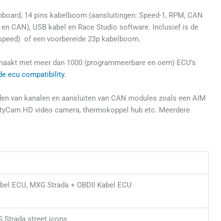
board, 14 pins kabelboom (aansluitingen: Speed-1, RPM, CAN
 en CAN), USB kabel en Race Studio software. Inclusief is de
n speed) of een voorbereide 23p kabelboom.
emaakt met meer dan 1000 (programmeerbare en oem) ECU’s
de ecu compatibility.
iden van kanalen en aansluiten van CAN modules zoals een AIM
rtyCam HD video camera, thermokoppel hub etc. Meerdere
bel ECU, MXG Strada + OBDII Kabel ECU
 Strada street icons