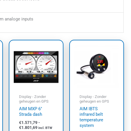
om analoge inputs
Prijsklasse:
Dit
Dit
€1.571,79
uct
product
product
tot
t
€1.801,69
heeft
heeft
dere
meerdere
meerdere
ties.
variaties.
variaties.
e
Deze
Deze
e
optie
optie
kan
kan
Display - Zonder
Display - Zonder
zen
gekozen
gekozen
geheugen en GPS
geheugen en GPS
den
worden
worden
AIM MXP 6″
AIM IBTS
op
op
Strada dash
infrared belt
temperature
de
de
€
1.571,79
-
system
€
1.801,69
uctpagina
productpagina
productpa
incl. BTW