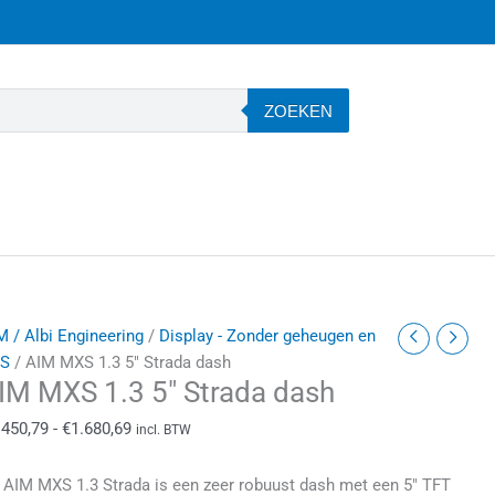
ZOEKEN
IM
Prijsklasse:
M / Albi Engineering
/
Display - Zonder geheugen en
XS
€1.450,79
S
/ AIM MXS 1.3 5″ Strada dash
IM MXS 1.3 5″ Strada dash
.3
tot
″
€1.680,69
.450,79
-
€
1.680,69
incl. BTW
trada
ash
 AIM MXS 1.3 Strada is een zeer robuust dash met een 5″ TFT
antal