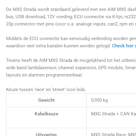
De MXS Strada wordt standaard geleverd met een AIM MXS dash
bus, USB download, 12V voeding, ECU connectie via K-lijn, rs232
23p connector met pins (voor o.a. analoge inputs, can2, rpm e
Middels de ECU connectie kan eenvoudig verbinding worden g
waardoor veel extra kanalen kunnen worden gelogd.
Check hier 
Tevens heeft de AIM MXS Strada de mogelijkheid tot het uitbre
wide band lambdasensor, channel expansion, GPS module, Sma
layouts en alarmen programmeerbaar.
Keuze tussen ‘race’ en ‘street’ icon leds.
Gewicht
0,950 kg
Kabelkeuze
MXG Strada + CAN Ka
Uitvoering
MXS Strada Race, MXS