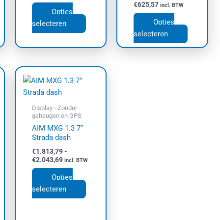
€
625,57
incl. BTW
Opties
Opties
selecteren
selecteren
Prijsklasse:
Dit
€1.813,79
uct
product
tot
t
€2.043,69
heeft
dere
meerdere
Display - Zonder
geheugen en GPS
ties.
variaties.
AIM MXG 1.3 7″
e
Deze
Strada dash
e
optie
€
1.813,79
-
kan
€
2.043,69
incl. BTW
zen
gekozen
Opties
den
worden
selecteren
op
de
uctpagina
productpagina