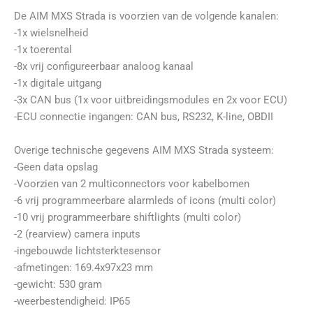
De AIM MXS Strada is voorzien van de volgende kanalen:
-1x wielsnelheid
-1x toerental
-8x vrij configureerbaar analoog kanaal
-1x digitale uitgang
-3x CAN bus (1x voor uitbreidingsmodules en 2x voor ECU)
-ECU connectie ingangen: CAN bus, RS232, K-line, OBDII
Overige technische gegevens AIM MXS Strada systeem:
-Geen data opslag
-Voorzien van 2 multiconnectors voor kabelbomen
-6 vrij programmeerbare alarmleds of icons (multi color)
-10 vrij programmeerbare shiftlights (multi color)
-2 (rearview) camera inputs
-ingebouwde lichtsterktesensor
-afmetingen: 169.4x97x23 mm
-gewicht: 530 gram
-weerbestendigheid: IP65