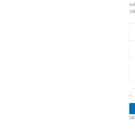
sc
10
-
SK