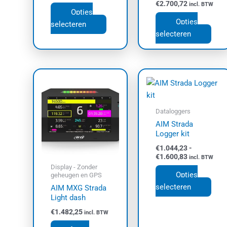
€
2.700,72
incl. BTW
Opties
Opties
selecteren
selecteren
Prijsklasse:
Dit
€1.044,23
prod
tot
€1.600,83
heef
meer
Dataloggers
varia
AIM Strada
Logger kit
Dez
opti
€
1.044,23
-
€
1.600,83
incl. BTW
kan
Display - Zonder
geko
Opties
geheugen en GPS
wor
selecteren
AIM MXG Strada
op
Light dash
de
€
1.482,25
incl. BTW
prod