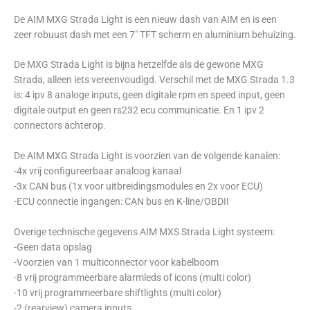
De AIM MXG Strada Light is een nieuw dash van AIM en is een
zeer robuust dash met een 7″ TFT scherm en aluminium behuizing.
De MXG Strada Light is bijna hetzelfde als de gewone MXG
Strada, alleen iets vereenvoudigd. Verschil met de MXG Strada 1.3
is: 4 ipv 8 analoge inputs, geen digitale rpm en speed input, geen
digitale output en geen rs232 ecu communicatie. En 1 ipv 2
connectors achterop.
De AIM MXG Strada Light is voorzien van de volgende kanalen:
-4x vrij configureerbaar analoog kanaal
-3x CAN bus (1x voor uitbreidingsmodules en 2x voor ECU)
-ECU connectie ingangen: CAN bus en K-line/OBDII
Overige technische gegevens AIM MXS Strada Light systeem:
-Geen data opslag
-Voorzien van 1 multiconnector voor kabelboom
-8 vrij programmeerbare alarmleds of icons (multi color)
-10 vrij programmeerbare shiftlights (multi color)
-2 (rearview) camera inputs