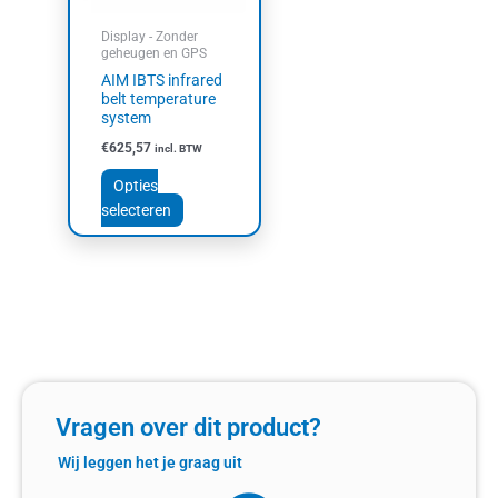
kan
Display - Zonder
gekozen
geheugen en GPS
worden
AIM IBTS infrared
op
belt temperature
system
de
productpagina
€
625,57
incl. BTW
Opties
selecteren
Vragen over dit product?
Wij leggen het je graag uit