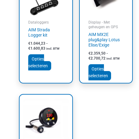
Deze
Deze
optie
optie
kan
kan
Dataloggers
Display - Met
gekozen
gekozen
geheugen en GPS
AIM Strada
worden
worden
AIM MX2E
Logger kit
op
op
plug&play Lotus
€
1.044,23
-
Elise/Exige
de
de
€
1.600,83
incl. BTW
productpagina
productpagin
€
2.359,50
-
€
2.700,72
Opties
incl. BTW
selecteren
Opties
selecteren
Dit
product
heeft
meerdere
variaties.
Deze
optie