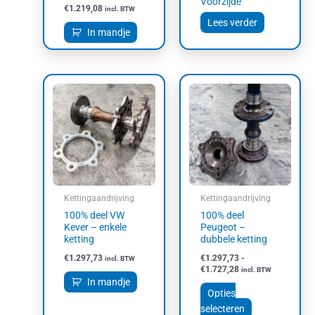
Voorzijde
€
1.219,08
incl. BTW
Lees verder
In mandje
Prijsklasse:
Dit
€1.297,73
product
tot
heeft
€1.727,28
meerdere
variaties.
Deze
optie
kan
Kettingaandrijving
Kettingaandrijving
gekozen
100% deel VW
100% deel
worden
Kever – enkele
Peugeot –
op
ketting
dubbele ketting
de
€
1.297,73
€
1.297,73
-
incl. BTW
productpagin
€
1.727,28
incl. BTW
In mandje
Opties
selecteren