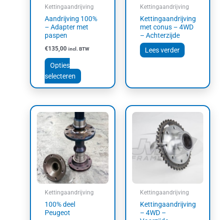
kan
Kettingaandrijving
Kettingaandrijving
gekozen
Aandrijving 100%
Kettingaandrijving
worden
– Adapter met
met conus – 4WD
op
paspen
– Achterzijde
de
€
135,00
incl. BTW
Lees verder
productpagina
Opties
selecteren
Kettingaandrijving
Kettingaandrijving
100% deel
Kettingaandrijving
Peugeot
– 4WD –