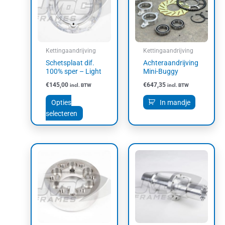
meerdere
variaties.
Deze
optie
kan
Kettingaandrijving
Kettingaandrijving
gekozen
Schetsplaat dif.
Achteraandrijving
worden
100% sper – Light
Mini-Buggy
op
€
145,00
€
647,35
incl. BTW
incl. BTW
de
productpagina
Opties
In mandje
selecteren
Dit
product
heeft
meerdere
variaties.
Deze
optie