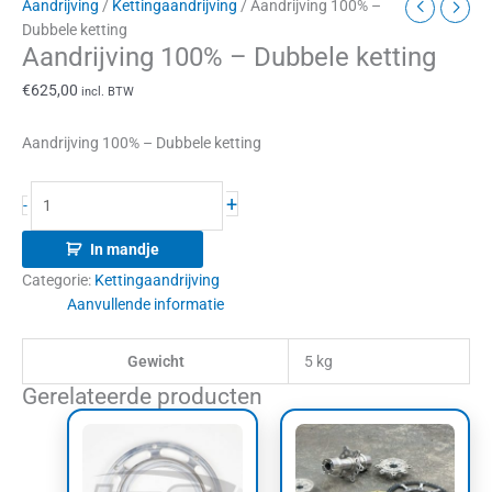
Aandrijving
/
Kettingaandrijving
/ Aandrijving 100% –
Dubbele ketting
Aandrijving 100% – Dubbele ketting
€
625,00
incl. BTW
Aandrijving 100% – Dubbele ketting
+
-
In mandje
Categorie:
Kettingaandrijving
Aanvullende informatie
Gewicht
5 kg
Gerelateerde producten
Dit
product
heeft