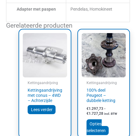
Adapter met paspen
Pendelas, Homokineet
Gerelateerde producten
Prijsklasse:
Dit
€1.297,73
product
tot
heeft
€1.727,28
meerdere
variaties.
Deze
optie
kan
Kettingaandrijving
Kettingaandrijving
gekozen
Kettingaandrijving
100% deel
worden
met conus – 4WD
Peugeot –
op
– Achterzijde
dubbele ketting
de
€
1.297,73
-
Lees verder
productpagin
€
1.727,28
incl. BTW
Opties
selecteren