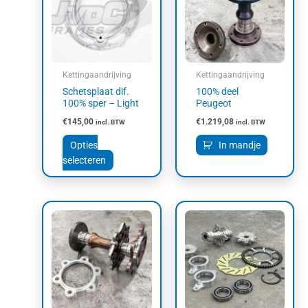
meerdere
variaties.
Deze
optie
kan
Kettingaandrijving
Kettingaandrijving
gekozen
Schetsplaat dif.
100% deel
worden
100% sper – Light
Peugeot
op
€
145,00
€
1.219,08
incl. BTW
incl. BTW
de
productpagina
Opties
In mandje
selecteren