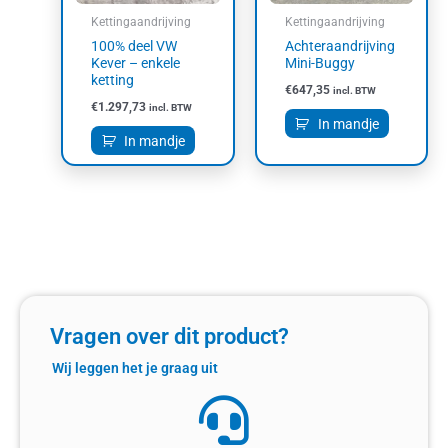
Kettingaandrijving
Kettingaandrijving
100% deel VW
Achteraandrijving
Kever – enkele
Mini-Buggy
ketting
€
647,35
incl. BTW
€
1.297,73
incl. BTW
In mandje
In mandje
Vragen over dit product?
Wij leggen het je graag uit