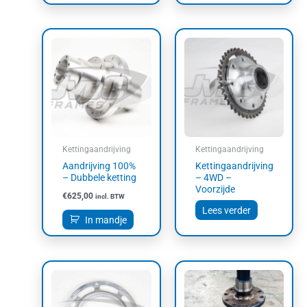
Kettingaandrijving
Kettingaandrijving
Aandrijving 100%
Kettingaandrijving
– Dubbele ketting
– 4WD –
Voorzijde
€
625,00
incl. BTW
Lees verder
In mandje
Dit
product
heeft