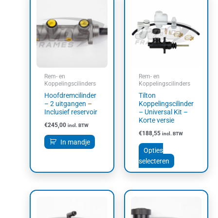
product
heeft
meerdere
variaties.
Deze
optie
kan
Rem- en
Rem- en
gekozen
Koppelingscilinders
Koppelingscilinders
worden
Hoofdremcilinder
Tilton
op
– 2 uitgangen –
Koppelingscilinder
Inclusief reservoir
– Universal Kit –
de
Korte versie
productpagin
€
245,00
incl. BTW
€
188,55
incl. BTW
In mandje
Opties
selecteren
Dit
product
heeft