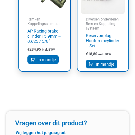
Rem- en
Diversen onderdelen
Koppelingscilinders
Rem en Koppeling
systeem
AP Racing brake
Reservoirplug
cilinder 15.9mm –
Hoofdremcylinder
0.625 / 5/8”
– Set
€
284,95
incl. BTW
€
18,80
incl. BTW
In mandje
In mandje
Vragen over dit product?
Wij leggen het je graag uit