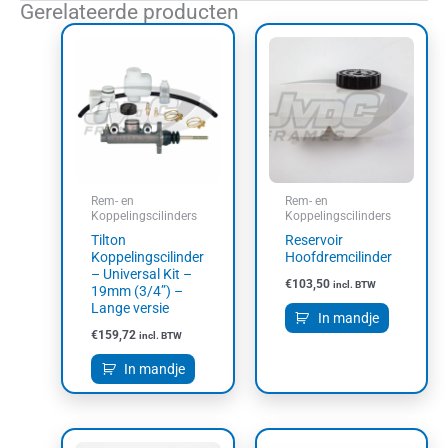
Gerelateerde producten
Rem- en
Rem- en
Koppelingscilinders
Koppelingscilinders
Tilton
Reservoir
Koppelingscilinder
Hoofdremcilinder
– Universal Kit –
€
103,50
incl. BTW
19mm (3/4”) –
Lange versie
In mandje
€
159,72
incl. BTW
In mandje
Dit