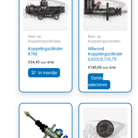
meerdere
variaties.
Deze
optie
kan
Rem- en
Rem- en
gekozen
Koppelingscilinders
Koppelingscilinders
worden
Koppelingscilinder
Wilwood
op
KTM
Koppelingscilinder
0,625/0,7/0,75
de
€
54,45
incl. BTW
productpagin
€
140,00
incl. BTW
In mandje
Opties
selecteren