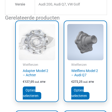
Versie
Audi 200, Audi Q7, VW Golf
Gerelateerde producten
Dit
Dit
product
product
heeft
heeft
meerdere
meerdere
variaties.
variaties.
Deze
Deze
optie
optie
kan
kan
Wielflenzen
Wielflenzen
gekozen
gekozen
Adapter Model 2
Wielflens Model 2
worden
worden
– Achter
– Audi Q7
op
op
€
127,05
€
272,25
incl. BTW
incl. BTW
de
de
productpagina
productpagin
Opties
Opties
selecteren
selecteren