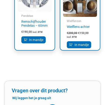
Pendelas
Wielflenzen
Remschijfhouder
Pendelas – 60mm
Wielflens achter
€
190,00
incl. BTW
€
200,00
€
150,00
incl. BTW
In mandje
In mandje
Vragen over dit product?
Wij leggen het je graag uit