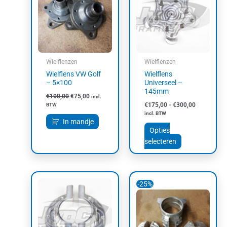
meerdere
variaties.
Deze
optie
kan
gekozen
Wielflenzen
Wielflenzen
worden
Wielflens VW Golf
Wielflens
op
– 5×100
Universeel –
de
145mm
€
100,00
€
75,00
incl.
productpagin
€
175,00
-
€
300,00
BTW
incl. BTW
In mandje
Opties
selecteren
Oorspronkelijke
Huidige
-25%
prijs
prijs
was:
is:
€200,00.
€150,00.