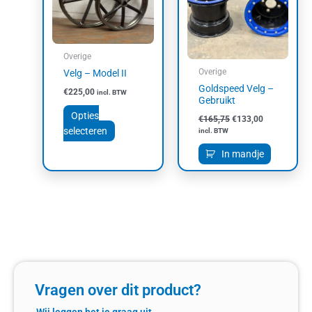
variaties.
Deze
optie
kan
Overige
gekozen
Overige
Velg – Model II
worden
Goldspeed Velg –
€
225,00
incl. BTW
op
Gebruikt
de
Opties
€
165,75
€
133,00
productpagina
selecteren
incl. BTW
In mandje
Vragen over dit product?