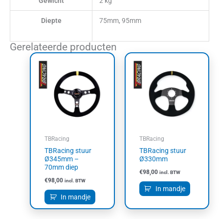
Gewicht
2 kg
Diepte
75mm, 95mm
Gerelateerde producten
TBRacing
TBRacing
TBRacing stuur
TBRacing stuur
Ø345mm –
Ø330mm
70mm diep
€
98,00
incl. BTW
€
98,00
incl. BTW
In mandje
In mandje