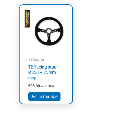
TBRacing
TBRacing stuur
Ø350 – 75mm
diep
€
98,00
incl. BTW
In mandje