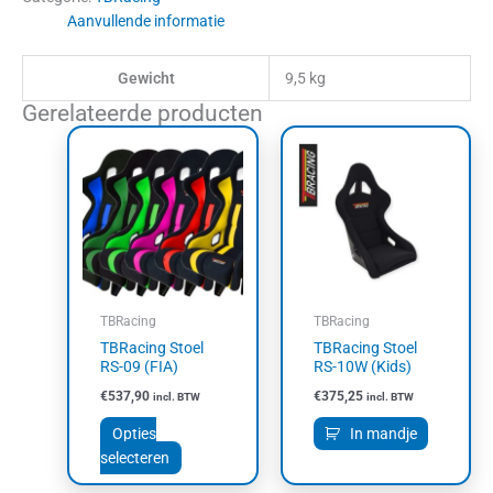
Aanvullende informatie
Gewicht
9,5 kg
Gerelateerde producten
Dit
product
heeft
meerdere
variaties.
Deze
optie
kan
TBRacing
TBRacing
gekozen
TBRacing Stoel
TBRacing Stoel
worden
RS-09 (FIA)
RS-10W (Kids)
op
€
537,90
€
375,25
incl. BTW
incl. BTW
de
productpagina
Opties
In mandje
selecteren