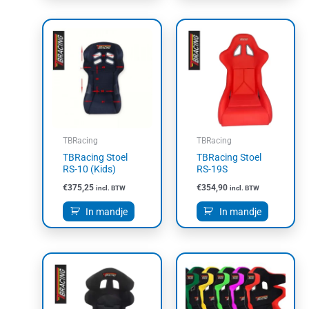
TBRacing
TBRacing
TBRacing Stoel
TBRacing Stoel
RS-10 (Kids)
RS-19S
€
375,25
€
354,90
incl. BTW
incl. BTW
In mandje
In mandje
Dit
product
heeft
meerdere