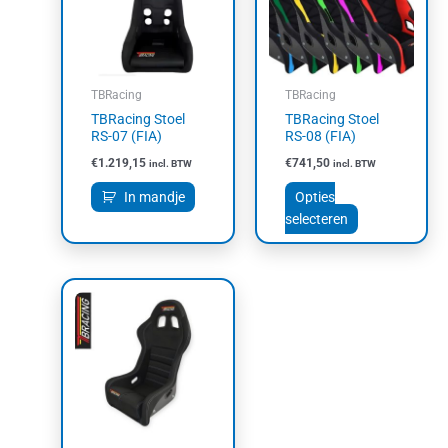
variaties.
Deze
optie
kan
TBRacing
TBRacing
gekozen
TBRacing Stoel
TBRacing Stoel
worden
RS-07 (FIA)
RS-08 (FIA)
op
€
1.219,15
€
741,50
incl. BTW
incl. BTW
de
productpagin
In mandje
Opties
selecteren