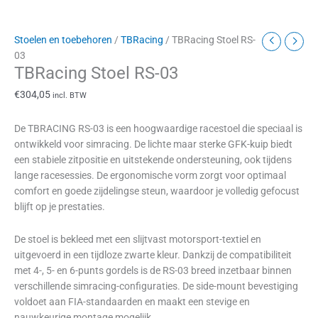
Stoelen en toebehoren
/
TBRacing
/ TBRacing Stoel RS-
03
TBRacing Stoel RS-03
€
304,05
incl. BTW
De TBRACING RS-03 is een hoogwaardige racestoel die speciaal is
ontwikkeld voor simracing. De lichte maar sterke GFK-kuip biedt
een stabiele zitpositie en uitstekende ondersteuning, ook tijdens
lange racesessies. De ergonomische vorm zorgt voor optimaal
comfort en goede zijdelingse steun, waardoor je volledig gefocust
blijft op je prestaties.
De stoel is bekleed met een slijtvast motorsport-textiel en
uitgevoerd in een tijdloze zwarte kleur. Dankzij de compatibiliteit
met 4-, 5- en 6-punts gordels is de RS-03 breed inzetbaar binnen
verschillende simracing-configuraties. De side-mount bevestiging
voldoet aan FIA-standaarden en maakt een stevige en
nauwkeurige montage mogelijk.