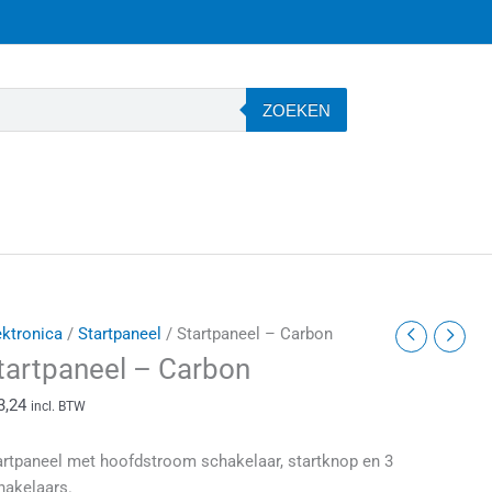
ZOEKEN
tartpaneel
ektronica
/
Startpaneel
/ Startpaneel – Carbon
tartpaneel – Carbon
arbon
3,24
incl. BTW
antal
artpaneel met hoofdstroom schakelaar, startknop en 3
hakelaars.