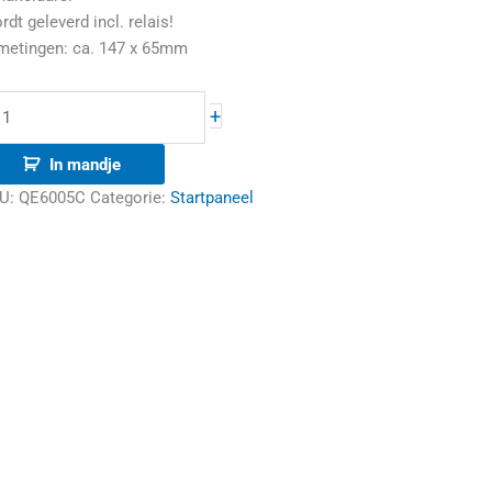
dt geleverd incl. relais!
metingen: ca. 147 x 65mm
+
In mandje
U:
QE6005C
Categorie:
Startpaneel