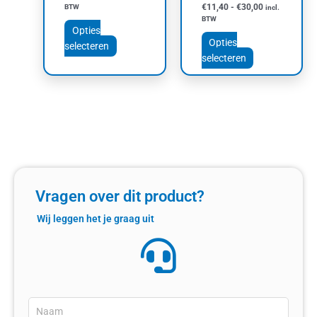
de
de
€
11,40
-
€
30,00
BTW
incl.
productpagina
productpagin
BTW
Opties
Opties
selecteren
selecteren
Vragen over dit product?
Wij leggen het je graag uit