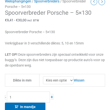
Wielophangingen
/
Spoorverbreders
/ Spoorverbreder
Porsche – 5×130
Spoorverbreder Porsche – 5×130
€
9,41
-
€
30,00
incl. BTW
Spoorverbreder Porsche – 5×130
Verkrijgbaar in 3 verschillende diktes: 5, 10 en 15mm
LET OP!
Deze spoorverbreders zijn speciaal ontwikkeld voor onze
buggy’s. Deze zijn dus niet toepasbaar op productie auto’s voor op
de openbare weg.
Wissen
Dikte in mm
+
-
In mandje