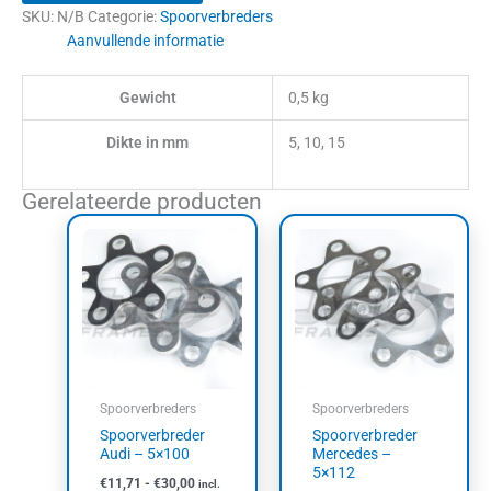
SKU:
N/B
Categorie:
Spoorverbreders
Aanvullende informatie
Gewicht
0,5 kg
Dikte in mm
5, 10, 15
Gerelateerde producten
Prijsklasse:
Prijsklasse:
Dit
Dit
€11,71
€11,40
product
product
tot
tot
heeft
heeft
€30,00
€30,00
meerdere
meerdere
variaties.
variaties.
Deze
Deze
optie
optie
kan
kan
Spoorverbreders
Spoorverbreders
gekozen
gekozen
Spoorverbreder
Spoorverbreder
worden
worden
Audi – 5×100
Mercedes –
op
op
5×112
€
11,71
-
€
30,00
incl.