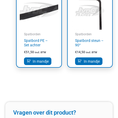
Spatborden
Spatborden
Spatbord PE –
Spatbord steun –
Set achter
90°
€
51,50
€
14,50
incl. BTW
incl. BTW
In mandje
In mandje
Vragen over dit product?