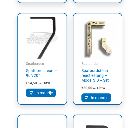
Spatborden
Spatborden
Spatbord steun –
Spatbordsteun
90°/20°
reactiestang –
Model 3.0 – Set
€
14,50
incl. BTW
€
30,00
incl. BTW
In mandje
In mandje