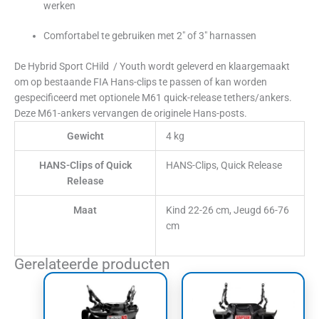
werken
Comfortabel te gebruiken met 2″ of 3″ harnassen
De Hybrid Sport CHild / Youth wordt geleverd en klaargemaakt
om op bestaande FIA Hans-clips te passen of kan worden
gespecificeerd met optionele M61 quick-release tethers/ankers.
Deze M61-ankers vervangen de originele Hans-posts.
Gewicht
4 kg
HANS-Clips of Quick
HANS-Clips, Quick Release
Release
Maat
Kind 22-26 cm, Jeugd 66-76
cm
Gerelateerde producten
Prijsklasse:
Prijsklasse:
Dit
Dit
€1.593,57
€827,64
product
product
tot
tot
heeft
heeft
€1.677,06
€911,13