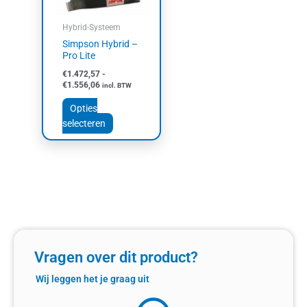
optie
kan
Hybrid-Systeem
gekozen
Simpson Hybrid –
worden
Pro Lite
op
€
1.472,57
-
de
€
1.556,06
incl. BTW
productpagina
Opties
selecteren
Vragen over dit product?
Wij leggen het je graag uit