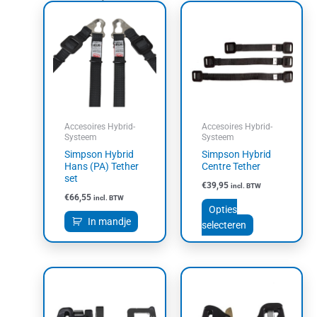
Dit
product
heeft
meerdere
variaties.
Deze
optie
kan
Accesoires Hybrid-
Accesoires Hybrid-
gekozen
Systeem
Systeem
worden
Simpson Hybrid
Simpson Hybrid
op
Hans (PA) Tether
Centre Tether
set
de
€
39,95
incl. BTW
productpagin
€
66,55
incl. BTW
Opties
In mandje
selecteren