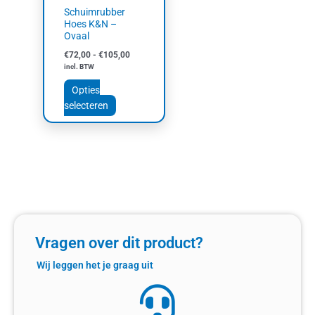
worden
Schuimrubber
op
Hoes K&N –
Ovaal
de
productpagina
€
72,00
-
€
105,00
incl. BTW
Opties
selecteren
Vragen over dit product?
Wij leggen het je graag uit