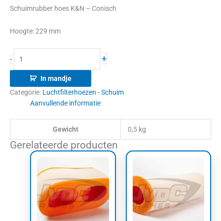
Schuimrubber hoes K&N – Conisch
Hoogte: 229 mm
+
-
In mandje
Categorie:
Luchtfilterhoezen - Schuim
Aanvullende informatie
Gewicht
0,5 kg
Gerelateerde producten
Prijsklasse:
Prijsklasse:
Dit
Dit
€57,00
€38,00
product
product
tot
tot
heeft
heeft
€60,50
€44,00
meerdere
meerdere
variaties.
variaties.
Deze
Deze