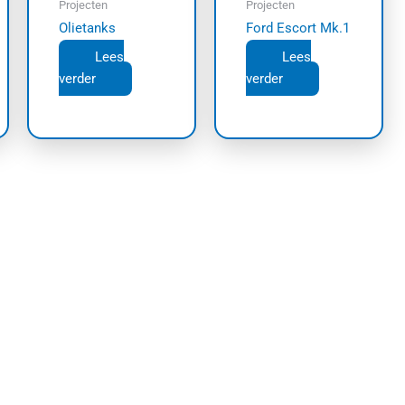
Projecten
Projecten
Olietanks
Ford Escort Mk.1
Lees
Lees
verder
verder