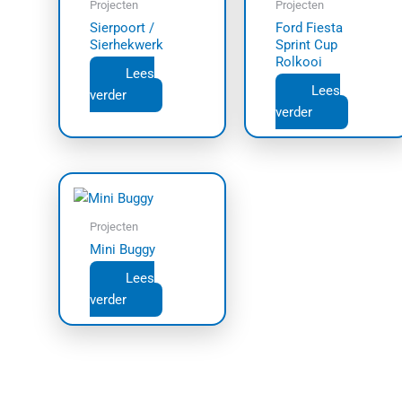
Projecten
Projecten
Sierpoort /
Ford Fiesta
Sierhekwerk
Sprint Cup
Rolkooi
Lees
Lees
verder
verder
Projecten
Mini Buggy
Lees
verder