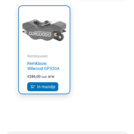
Remklauwen
Remklauw
Wilwood GP320A
€
286,00
incl. BTW
In mandje