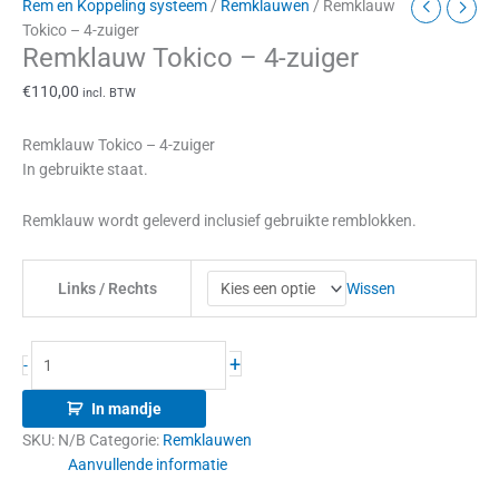
Rem en Koppeling systeem
/
Remklauwen
/ Remklauw
Tokico – 4-zuiger
Remklauw Tokico – 4-zuiger
€
110,00
incl. BTW
Remklauw Tokico – 4-zuiger
In gebruikte staat.
Remklauw wordt geleverd inclusief gebruikte remblokken.
Wissen
Links / Rechts
+
-
In mandje
SKU:
N/B
Categorie:
Remklauwen
Aanvullende informatie